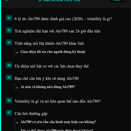
▾
6 lý do Alo789 được đánh giá cao (2026) - volatility là gì?
Trải nghiệm dài hạn với Alo789 sau 24 giờ đầu tiên
Tính năng nổi bật khiến Alo789 khác biệt
Giao diện tối ưu cho người dùng kỹ thuật
Ưu điểm nổi bật so với các lựa chọn thay thế
Hạn chế cần lưu ý khi sử dụng Alo789
Ai nên và không nên dùng Alo789?
Volatility là gì và nó liên quan thế nào đến Alo789?
Câu hỏi thường gặp
Alo789 có yêu cầu cấu hình máy tính cao không?
Tôi có thể dùng Alo789 trên điện thoại không?