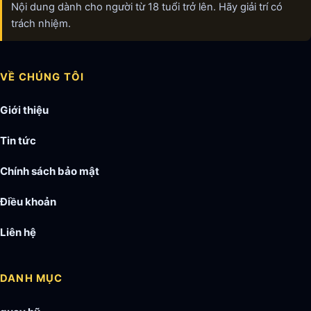
Nội dung dành cho người từ 18 tuổi trở lên. Hãy giải trí có
trách nhiệm.
VỀ CHÚNG TÔI
Giới thiệu
Tin tức
Chính sách bảo mật
Điều khoản
Liên hệ
DANH MỤC