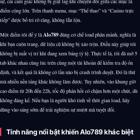
sự, cái cảm giác không bị giật lag khi chuyển đổi giữa các mục là
điểm cộng lớn. Trên thanh menu, mục “Thể thao” và “Casino trực
tiếp” được bố trí rõ ràng, không lẫn lộn.
Alo789
Một điểm tôi để ý là
dùng cơ chế load phân mảnh, nghĩa là
khi bạn cuộn trang, dữ liệu cũ không bị xáo trộn. Điều này giúp tôi
không bị mất vị trí khi đang xem bảng tỷ lệ. Thực tế là, tôi đã mở 5
tab khác nhau cùng lúc trên cùng một tài khoản để kiểm tra độ ổn
định, và kết quả là không có lần nào bị crash trình duyệt. Đó là thứ
mà nhiều nền tảng khác không làm được. Tuy nhiên, vào khung giờ
cao điểm từ 20h đến 22h, tốc độ phản hồi có chậm hơn một chút, dù
không đáng kể. Nếu bạn là người khó tính về thời gian load, hãy
dùng vào sáng sớm để trải nghiệm sự mượt mà tuyệt đối.
Tính năng nổi bật khiến Alo789 khác biệt