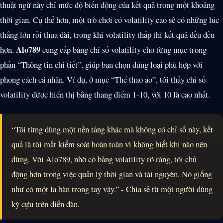
thuật ngữ này chỉ mức độ biến động của kết quả trong một khoảng
thời gian. Cụ thể hơn, một trò chơi có volatility cao sẽ có những lúc
thắng lớn rồi thua dài, trong khi volatility thấp thì kết quả đều đều
Alo789
hơn.
cung cấp bảng chỉ số volatility cho từng mục trong
phần “Thông tin chi tiết”, giúp bạn chọn đúng loại phù hợp với
phong cách cá nhân. Ví dụ, ở mục “Thể thao ảo”, tôi thấy chỉ số
volatility được hiển thị bằng thang điểm 1-10, với 10 là cao nhất.
“Tôi từng dùng một nền tảng khác mà không có chỉ số này, kết
quả là tôi mất kiểm soát hoàn toàn vì không biết khi nào nên
dừng. Với Alo789, nhờ có bảng volatility rõ ràng, tôi chủ
động hơn trong việc quản lý thời gian và tài nguyên. Nó giống
như có một la bàn trong tay vậy.” - Chia sẻ từ một người dùng
kỳ cựu trên diễn đàn.