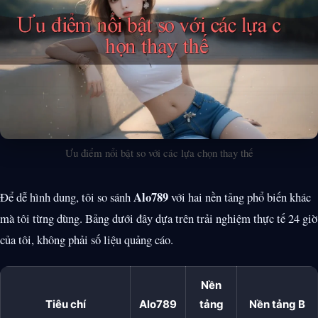
Ưu điểm nổi bật so với các lựa chọn thay thế
Alo789
Để dễ hình dung, tôi so sánh
với hai nền tảng phổ biến khác
mà tôi từng dùng. Bảng dưới đây dựa trên trải nghiệm thực tế 24 giờ
của tôi, không phải số liệu quảng cáo.
Nền
Tiêu chí
Alo789
tảng
Nền tảng B