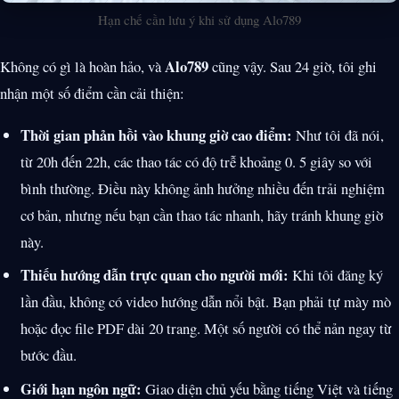
Hạn chế cần lưu ý khi sử dụng Alo789
Alo789
Không có gì là hoàn hảo, và
cũng vậy. Sau 24 giờ, tôi ghi
nhận một số điểm cần cải thiện:
Thời gian phản hồi vào khung giờ cao điểm:
Như tôi đã nói,
từ 20h đến 22h, các thao tác có độ trễ khoảng 0. 5 giây so với
bình thường. Điều này không ảnh hưởng nhiều đến trải nghiệm
cơ bản, nhưng nếu bạn cần thao tác nhanh, hãy tránh khung giờ
này.
Thiếu hướng dẫn trực quan cho người mới:
Khi tôi đăng ký
lần đầu, không có video hướng dẫn nổi bật. Bạn phải tự mày mò
hoặc đọc file PDF dài 20 trang. Một số người có thể nản ngay từ
bước đầu.
Giới hạn ngôn ngữ:
Giao diện chủ yếu bằng tiếng Việt và tiếng