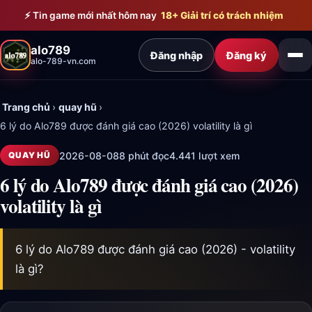
Bỏ qua đến nội dung chính
⚡ Tin game mới nhất hôm nay
18+ Giải trí có trách nhiệm
alo789
Đăng nhập
Đăng ký
alo-789-vn.com
Trang chủ
›
quay hũ
›
6 lý do Alo789 được đánh giá cao (2026) volatility là gì
2026-08-08
8 phút đọc
4.441 lượt xem
QUAY HŨ
6 lý do Alo789 được đánh giá cao (2026)
volatility là gì
6 lý do Alo789 được đánh giá cao (2026) - volatility
là gì?