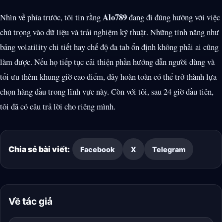
Alo789
Nhìn về phía trước, tôi tin rằng
đang đi đúng hướng với việc
chú trọng vào dữ liệu và trải nghiệm kỹ thuật. Những tính năng như
bảng volatility chi tiết hay chế độ đa tab ổn định không phải ai cũng
làm được. Nếu họ tiếp tục cải thiện phần hướng dẫn người dùng và
tối ưu thêm khung giờ cao điểm, đây hoàn toàn có thể trở thành lựa
chọn hàng đầu trong lĩnh vực này. Còn với tôi, sau 24 giờ đầu tiên,
tôi đã có câu trả lời cho riêng mình.
Chia sẻ bài viết:
Facebook
X
Telegram
Về tác giả