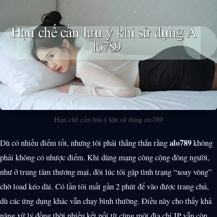
Hạn chế cần lưu ý khi sử dụng alo789
alo789
Dù có nhiều điểm tốt, nhưng tôi phải thẳng thắn rằng
không
phải không có nhược điểm. Khi dùng mạng công cộng đông người,
như ở trung tâm thương mại, đôi lúc tôi gặp tình trạng “xoay vòng”
chờ load kéo dài. Có lần tôi mất gần 2 phút để vào được trang chủ,
dù các ứng dụng khác vẫn chạy bình thường. Điều này cho thấy khả
năng xử lý đồng thời nhiều kết nối từ cùng một địa chỉ IP vẫn còn