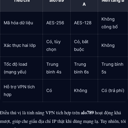
Tiêu chí
alo789
Nền tảng B
A
Không
Mã hóa dữ liệu
AES-256
AES-128
công bố
Có, tùy
Có, bắt
Xác thực hai lớp
Không
chọn
buộc
Tốc độ load
Trung
Trung
Trung bình
(mạng yếu)
bình 4s
bình 6s
5s
Hỗ trợ VPN tích
Có
Không
Có (trả phí)
hợp
alo789
Điều thú vị là tính năng VPN tích hợp trên
hoạt động khá
mượt, giúp che giấu địa chỉ IP thật khi dùng mạng lạ. Tuy nhiên, tôi