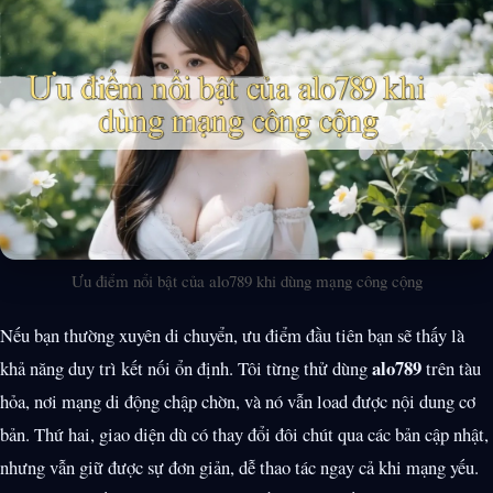
Ưu điểm nổi bật của alo789 khi dùng mạng công cộng
Nếu bạn thường xuyên di chuyển, ưu điểm đầu tiên bạn sẽ thấy là
alo789
khả năng duy trì kết nối ổn định. Tôi từng thử dùng
trên tàu
hỏa, nơi mạng di động chập chờn, và nó vẫn load được nội dung cơ
bản. Thứ hai, giao diện dù có thay đổi đôi chút qua các bản cập nhật,
nhưng vẫn giữ được sự đơn giản, dễ thao tác ngay cả khi mạng yếu.