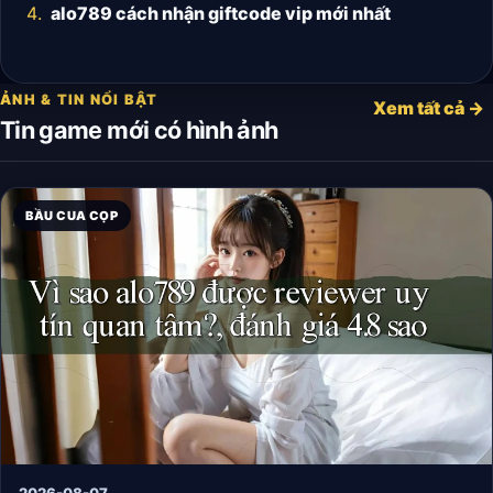
alo789 cách nhận giftcode vip mới nhất
ẢNH & TIN NỔI BẬT
Xem tất cả →
Tin game mới có hình ảnh
BẦU CUA CỌP
2026-08-07