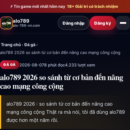
Bỏ qua đến nội dung chính
⚡ Tin game mới nhất hôm nay
18+ Giải trí có trách nhiệm
alo789
Đăng nhập
Đăng ký
alo-789-vn.com
Trang chủ
›
Đá gà
›
alo789 2026 so sánh từ cơ bản đến nâng cao mạng công cộng
2026-08-07
8 phút đọc
4.233 lượt xem
ĐÁ GÀ
alo789 2026 so sánh từ cơ bản đến nâng
cao mạng công cộng
alo789 2026 : so sánh từ cơ bản đến nâng cao
mạng công cộng Thật ra mà nói, tôi đã dùng alo789
được hơn một năm rồi.