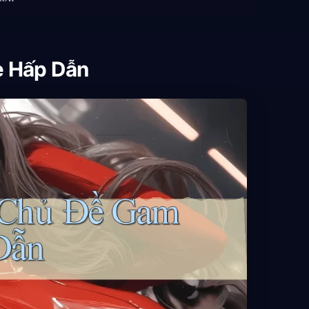
e Hấp Dẫn