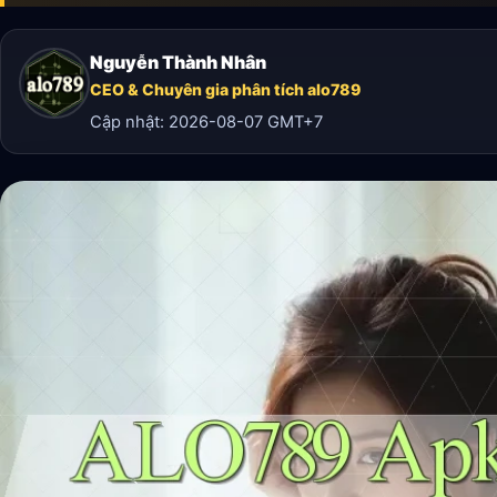
Nguyễn Thành Nhân
CEO & Chuyên gia phân tích alo789
Cập nhật:
2026-08-07
GMT+7