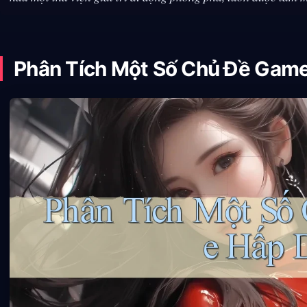
Phân Tích Một Số Chủ Đề Gam