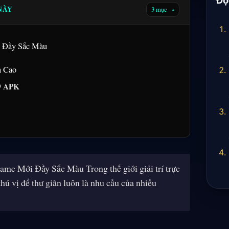
 NÀY
3 mục
▾
i Đầy Sắc Màu
h Cao
89 APK
e Mới Đầy Sắc Màu Trong thế giới giải trí trực
hú vị để thư giãn luôn là nhu cầu của nhiều