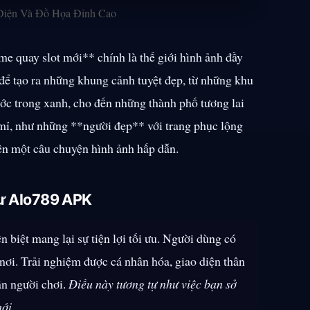
 Diện Và Đồ Họa Đỉnh Cao
me quay slot mới** chính là thế giới hình ảnh đầy
 để tạo ra những khung cảnh tuyệt đẹp, từ những khu
nước trong xanh, cho đến những thành phố tương lai
 mỉ, như những **người đẹp** với trang phục lộng
ên một câu chuyện hình ảnh hấp dẫn.
hư Alo789 APK
 biệt mang lại sự tiện lợi tối ưu. Người dùng có
nơi. Trải nghiệm được cá nhân hóa, giao diện thân
hân người chơi.
Điều này tương tự như việc bạn sở
ới.