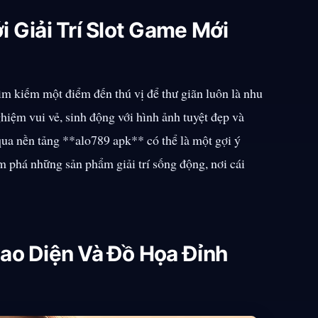
 Giải Trí Slot Game Mới
 tìm kiếm một điểm đến thú vị để thư giãn luôn là nhu
iệm vui vẻ, sinh động với hình ảnh tuyệt đẹp và
qua nền tảng **alo789 apk** có thể là một gợi ý
m phá những sản phẩm giải trí sống động, nơi cái
Giao Diện Và Đồ Họa Đỉnh