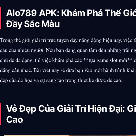
Alo789 APK: Khám Phá Thế Giới
Đầy Sắc Màu
Trong thế giới giải trí trực tuyến đầy năng động hiện nay, việc
cầu của nhiều người. Nếu bạn đang quan tâm đến những trải ngh
chủ đề đa dạng, thì việc khám phá các **tựa game slot mới** 
đáng cân nhắc. Bài viết này sẽ đưa bạn vào một hành trình khá
đẹp của đồ họa và sự sáng tạo trong thiết kế được đề cao.
Vẻ Đẹp Của Giải Trí Hiện Đại: 
Cao