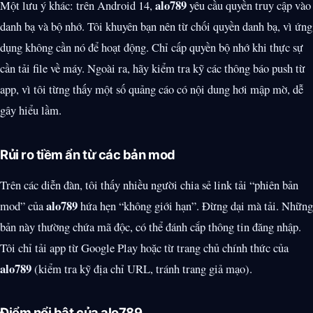
alo789
Một lưu ý khác: trên Android 14,
yêu cầu quyền truy cập vào
danh bạ và bộ nhớ. Tôi khuyên bạn nên từ chối quyền danh bạ, vì ứng
dụng không cần nó để hoạt động. Chỉ cấp quyền bộ nhớ khi thực sự
cần tải file về máy. Ngoài ra, hãy kiểm tra kỹ các thông báo push từ
app, vì tôi từng thấy một số quảng cáo có nội dung hơi mập mờ, dễ
gây hiểu lầm.
Rủi ro tiềm ẩn từ các bản mod
Trên các diễn đàn, tôi thấy nhiều người chia sẻ link tải “phiên bản
alo789
mod” của
hứa hẹn “không giới hạn”. Đừng dại mà tải. Những
bản này thường chứa mã độc, có thể đánh cắp thông tin đăng nhập.
Tôi chỉ tải app từ Google Play hoặc từ trang chủ chính thức của
alo789
(kiểm tra kỹ địa chỉ URL, tránh trang giả mạo).
Điểm nổi bật của alo789