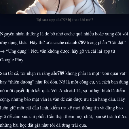
Tại sao app alo789 bị treo khi mở?
Nguyên nhân thường là do bộ nhớ cache quá nhiều hoặc xung đột với
alo789
ứng dụng khác. Hãy thử xóa cache của
trong phần “Cài đặt”
→ “Ứng dụng”. Nếu vẫn không được, hãy gỡ và cài lại app từ
Google Play.
alo789
Sau tất cả, tôi nhận ra rằng
không phải là một “con quái vật”
hay “thiên đường” như lời đồn. Nó là một công cụ, và cách bạn dùng
nó mới quyết định kết quả. Với Android 14, sự tương thích là điểm
cộng, nhưng bảo mật vẫn là vấn đề cần được ưu tiên hàng đầu. Hãy
luôn giữ một cái đầu lạnh, kiểm tra kỹ mọi thông tin và đừng bao
giờ để cảm xúc chi phối. Cẩn thận thêm một chút, bạn sẽ tránh được
những bài học đắt giá như tôi đã từng trải qua.