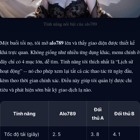
Tính năng nổi bật của alo789
alo789
Một buổi tối nọ, tôi mở
lên và thấy giao diện được thiết kế
khá trực quan. Không giống như nhiều ứng dụng khác, menu chính ở
đây chỉ có 4 mục lớn, dễ tìm. Tính năng tôi thích nhất là “Lịch sử
hoạt động” -- nó cho phép xem lại tất cả các thao tác từ ngày đầu,
kèm theo thời gian chính xác. Điều này giúp tôi quản lý được chi
tiêu và phát hiện sớm bất kỳ giao dịch lạ nào.
Đối
Tính năng
Alo789
Đối thủ B
thủ A
Tốc độ tải (giây)
2. 5
3. 8
4. 1