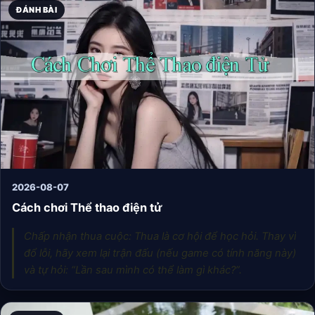
ĐÁNH BÀI
2026-08-07
Cách chơi Thể thao điện tử
Chấp nhận thua cuộc: Thua là cơ hội để học hỏi. Thay vì
đổ lỗi, hãy xem lại trận đấu (nếu game có tính năng này)
và tự hỏi: “Lần sau mình có thể làm gì khác?”.