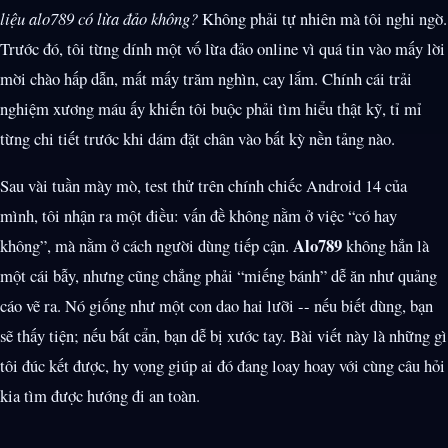
liệu alo789 có lừa đảo không?
Không phải tự nhiên mà tôi nghi ngờ.
Trước đó, tôi từng dính một vố lừa đảo online vì quá tin vào mấy lời
mời chào hấp dẫn, mất mấy trăm nghìn, cay lắm. Chính cái trải
nghiệm xương máu ấy khiến tôi buộc phải tìm hiểu thật kỹ, tỉ mỉ
từng chi tiết trước khi dám đặt chân vào bất kỳ nền tảng nào.
Sau vài tuần mày mò, test thử trên chính chiếc Android 14 của
mình, tôi nhận ra một điều: vấn đề không nằm ở việc “có hay
Alo789
không”, mà nằm ở cách người dùng tiếp cận.
không hẳn là
một cái bẫy, nhưng cũng chẳng phải “miếng bánh” dễ ăn như quảng
cáo vẽ ra. Nó giống như một con dao hai lưỡi -- nếu biết dùng, bạn
sẽ thấy tiện; nếu bất cẩn, bạn dễ bị xước tay. Bài viết này là những gì
tôi đúc kết được, hy vọng giúp ai đó đang loay hoay với cùng câu hỏi
kia tìm được hướng đi an toàn.