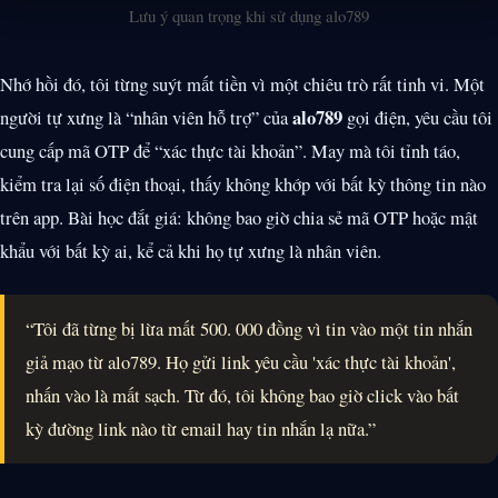
Lưu ý quan trọng khi sử dụng alo789
Nhớ hồi đó, tôi từng suýt mất tiền vì một chiêu trò rất tinh vi. Một
alo789
người tự xưng là “nhân viên hỗ trợ” của
gọi điện, yêu cầu tôi
cung cấp mã OTP để “xác thực tài khoản”. May mà tôi tỉnh táo,
kiểm tra lại số điện thoại, thấy không khớp với bất kỳ thông tin nào
trên app. Bài học đắt giá: không bao giờ chia sẻ mã OTP hoặc mật
khẩu với bất kỳ ai, kể cả khi họ tự xưng là nhân viên.
“Tôi đã từng bị lừa mất 500. 000 đồng vì tin vào một tin nhắn
giả mạo từ alo789. Họ gửi link yêu cầu 'xác thực tài khoản',
nhấn vào là mất sạch. Từ đó, tôi không bao giờ click vào bất
kỳ đường link nào từ email hay tin nhắn lạ nữa.”