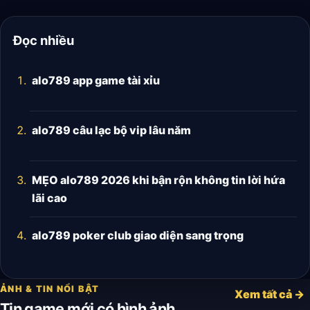
Đọc nhiều
alo789 app game tài xỉu
alo789 câu lạc bộ vip lâu năm
MẸO alo789 2026 khi bận rộn không tin lời hứa
lãi cao
alo789 poker club giao diện sang trọng
ẢNH & TIN NỔI BẬT
Xem tất cả →
Tin game mới có hình ảnh