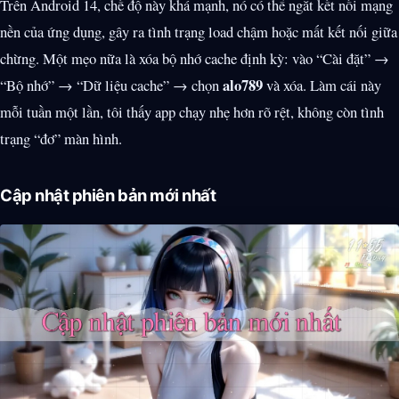
Trên Android 14, chế độ này khá mạnh, nó có thể ngắt kết nối mạng
nền của ứng dụng, gây ra tình trạng load chậm hoặc mất kết nối giữa
chừng. Một mẹo nữa là xóa bộ nhớ cache định kỳ: vào “Cài đặt” →
alo789
“Bộ nhớ” → “Dữ liệu cache” → chọn
và xóa. Làm cái này
mỗi tuần một lần, tôi thấy app chạy nhẹ hơn rõ rệt, không còn tình
trạng “đơ” màn hình.
Cập nhật phiên bản mới nhất