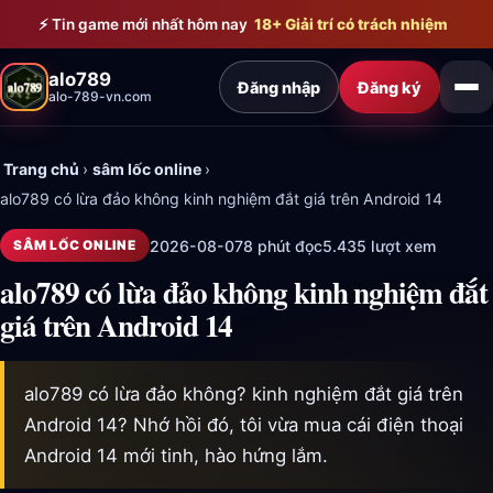
Bỏ qua đến nội dung chính
⚡ Tin game mới nhất hôm nay
18+ Giải trí có trách nhiệm
alo789
Đăng nhập
Đăng ký
alo-789-vn.com
Trang chủ
›
sâm lốc online
›
alo789 có lừa đảo không kinh nghiệm đắt giá trên Android 14
2026-08-07
8 phút đọc
5.435 lượt xem
SÂM LỐC ONLINE
alo789 có lừa đảo không kinh nghiệm đắt
giá trên Android 14
alo789 có lừa đảo không? kinh nghiệm đắt giá trên
Android 14? Nhớ hồi đó, tôi vừa mua cái điện thoại
Android 14 mới tinh, hào hứng lắm.