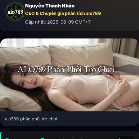
Nguyễn Thành Nhân
CEO & Chuyên gia phân tích alo789
Cập nhật:
2026-08-09
GMT+7
alo789 phân phối trò chơi