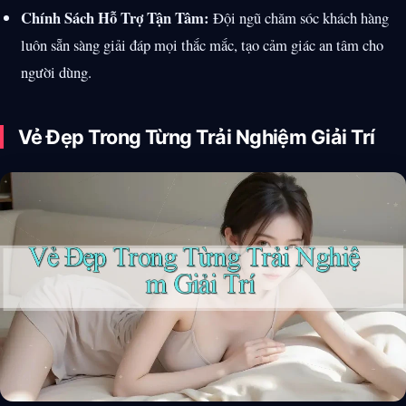
Chính Sách Hỗ Trợ Tận Tâm:
Đội ngũ chăm sóc khách hàng
luôn sẵn sàng giải đáp mọi thắc mắc, tạo cảm giác an tâm cho
người dùng.
Vẻ Đẹp Trong Từng Trải Nghiệm Giải Trí