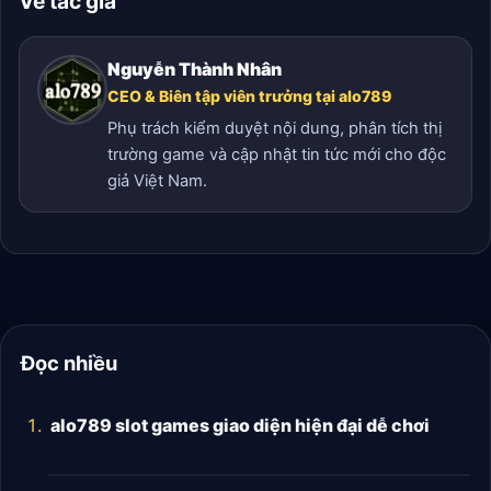
Về tác giả
Nguyễn Thành Nhân
CEO & Biên tập viên trưởng tại alo789
Phụ trách kiểm duyệt nội dung, phân tích thị
trường game và cập nhật tin tức mới cho độc
giả Việt Nam.
Đọc nhiều
alo789 slot games giao diện hiện đại dễ chơi