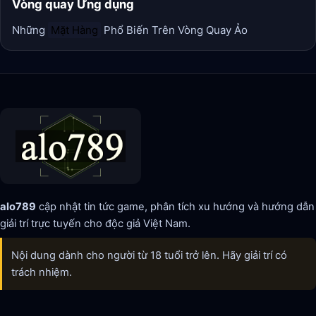
Vòng quay Ứng dụng
Những
Mặt Hàng
Phổ Biến Trên Vòng Quay Ảo
alo789
cập nhật tin tức game, phân tích xu hướng và hướng dẫn
giải trí trực tuyến cho độc giả Việt Nam.
Nội dung dành cho người từ 18 tuổi trở lên. Hãy giải trí có
trách nhiệm.