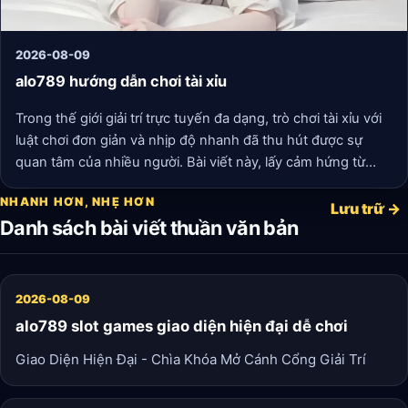
2026-08-09
alo789 hướng dẫn chơi tài xỉu
Trong thế giới giải trí trực tuyến đa dạng, trò chơi tài xỉu với
luật chơi đơn giản và nhịp độ nhanh đã thu hút được sự
quan tâm của nhiều người. Bài viết này, lấy cảm hứng từ
cụm từ tìm kiếm “alo789 hướng dẫn chơi tài xỉu”, sẽ mang
NHANH HƠN, NHẸ HƠN
đến một góc nhìn mới mẻ, tập trung vào việc tìm hiểu văn
Lưu trữ →
Danh sách bài viết thuần văn bản
hóa và vẻ đẹp nghệ thuật ẩn sau trò chơi dân gian này,
cũng như cách thưởng thức nó một cách có trách nhiệm.
Hãy cùng khám phá một hành trình đầy màu sắc, nơi sự
may mắn và chiến thuật hòa quyện.
2026-08-09
alo789 slot games giao diện hiện đại dễ chơi
Giao Diện Hiện Đại - Chìa Khóa Mở Cánh Cổng Giải Trí