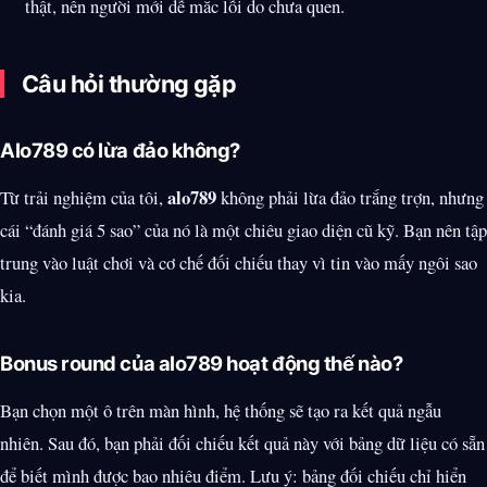
thật, nên người mới dễ mắc lỗi do chưa quen.
Câu hỏi thường gặp
Alo789 có lừa đảo không?
alo789
Từ trải nghiệm của tôi,
không phải lừa đảo trắng trợn, nhưng
cái “đánh giá 5 sao” của nó là một chiêu giao diện cũ kỹ. Bạn nên tập
trung vào luật chơi và cơ chế đối chiếu thay vì tin vào mấy ngôi sao
kia.
Bonus round của alo789 hoạt động thế nào?
Bạn chọn một ô trên màn hình, hệ thống sẽ tạo ra kết quả ngẫu
nhiên. Sau đó, bạn phải đối chiếu kết quả này với bảng dữ liệu có sẵn
để biết mình được bao nhiêu điểm. Lưu ý: bảng đối chiếu chỉ hiển