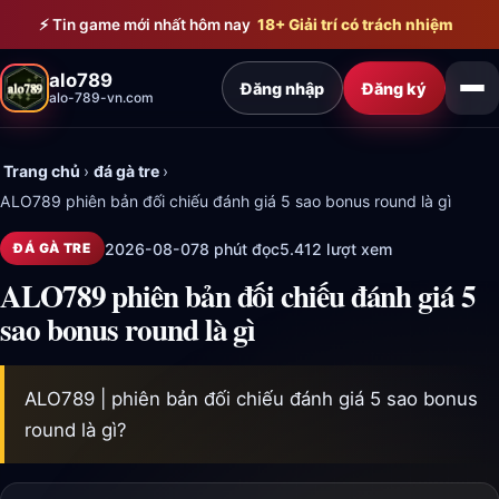
Bỏ qua đến nội dung chính
⚡ Tin game mới nhất hôm nay
18+ Giải trí có trách nhiệm
alo789
Đăng nhập
Đăng ký
alo-789-vn.com
Trang chủ
›
đá gà tre
›
ALO789 phiên bản đối chiếu đánh giá 5 sao bonus round là gì
2026-08-07
8 phút đọc
5.412 lượt xem
ĐÁ GÀ TRE
ALO789 phiên bản đối chiếu đánh giá 5
sao bonus round là gì
ALO789 | phiên bản đối chiếu đánh giá 5 sao bonus
round là gì?