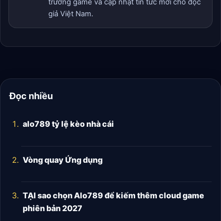
trường game và cập nhật tin tức mới cho độc
giả Việt Nam.
Đọc nhiều
alo789 tỷ lệ kèo nhà cái
Vòng quay Ứng dụng
TẠI sao chọn Alo789 để kiếm thêm cloud game
phiên bản 2027