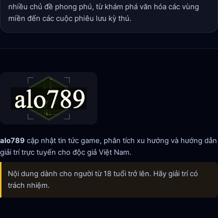
nhiều chủ đề phong phú, từ khám phá văn hóa các vùng
miền đến các cuộc phiêu lưu kỳ thú.
alo789
cập nhật tin tức game, phân tích xu hướng và hướng dẫn
giải trí trực tuyến cho độc giả Việt Nam.
Nội dung dành cho người từ 18 tuổi trở lên. Hãy giải trí có
trách nhiệm.