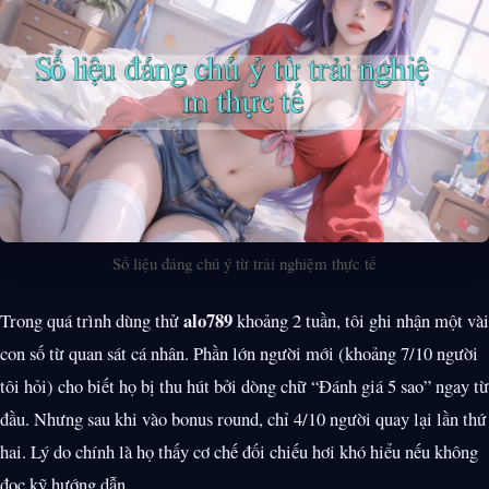
Số liệu đáng chú ý từ trải nghiệm thực tế
alo789
Trong quá trình dùng thử
khoảng 2 tuần, tôi ghi nhận một vài
con số từ quan sát cá nhân. Phần lớn người mới (khoảng 7/10 người
tôi hỏi) cho biết họ bị thu hút bởi dòng chữ “Đánh giá 5 sao” ngay từ
đầu. Nhưng sau khi vào bonus round, chỉ 4/10 người quay lại lần thứ
hai. Lý do chính là họ thấy cơ chế đối chiếu hơi khó hiểu nếu không
đọc kỹ hướng dẫn.