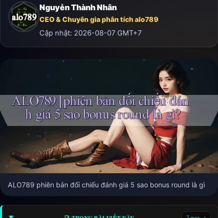
Nguyễn Thành Nhân
CEO & Chuyên gia phân tích alo789
Cập nhật:
2026-08-07
GMT+7
ALO789 phiên bản đối chiếu đánh giá 5 sao bonus round là gì
📑 TRONG BÀI VIẾT NÀY
7 mục