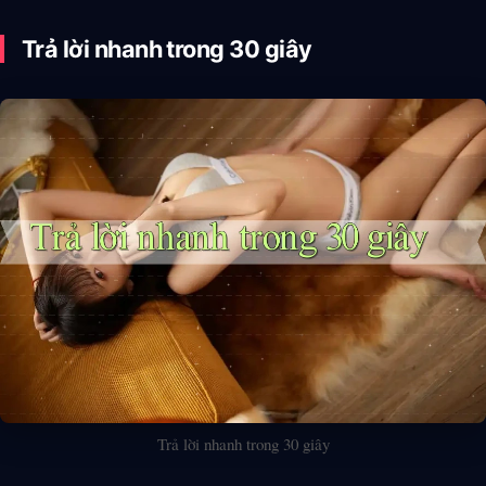
Trả lời nhanh trong 30 giây
Trả lời nhanh trong 30 giây