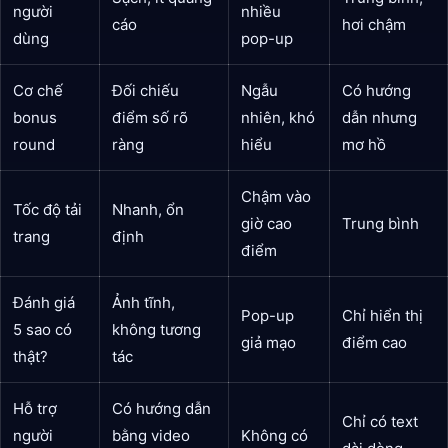
người
nhiều
cáo
hơi chậm
dùng
pop-up
Cơ chế
Đối chiếu
Ngẫu
Có hướng
bonus
điểm số rõ
nhiên, khó
dẫn nhưng
round
ràng
hiểu
mơ hồ
Chậm vào
Tốc độ tải
Nhanh, ổn
giờ cao
Trung bình
trang
định
điểm
Đánh giá
Ảnh tĩnh,
Pop-up
Chỉ hiển thị
5 sao có
không tương
giả mạo
điểm cao
thật?
tác
Hỗ trợ
Có hướng dẫn
Chỉ có text
người
bằng video
Không có