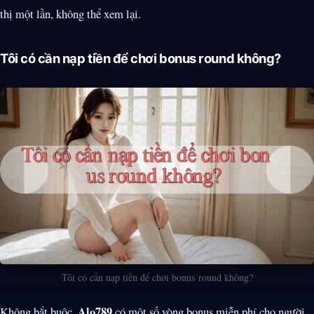
thị một lần, không thể xem lại.
Tôi có cần nạp tiền để chơi bonus round không?
Tôi có cần nạp tiền để chơi bonus round không?
Alo789
Không bắt buộc.
có một số vòng bonus miễn phí cho người