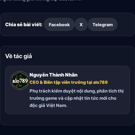
Chia sẻ bài viết:
Facebook
X
Telegram
Về tác giả
Nguyễn Thành Nhân
CEO & Biên tập viên trưởng tại alo789
Phụ trách kiểm duyệt nội dung, phân tích thị
trường game và cập nhật tin tức mới cho
độc giả Việt Nam.