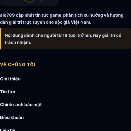
alo789
cập nhật tin tức game, phân tích xu hướng và hướng
dẫn giải trí trực tuyến cho độc giả Việt Nam.
Nội dung dành cho người từ 18 tuổi trở lên. Hãy giải trí có
trách nhiệm.
VỀ CHÚNG TÔI
Giới thiệu
Tin tức
Chính sách bảo mật
Điều khoản
Liên hệ