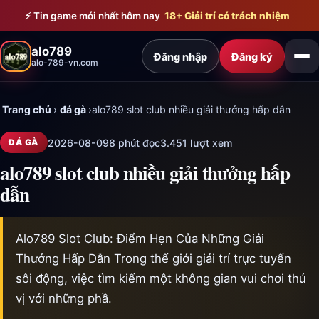
Bỏ qua đến nội dung chính
⚡ Tin game mới nhất hôm nay
18+ Giải trí có trách nhiệm
alo789
Đăng nhập
Đăng ký
alo-789-vn.com
Trang chủ
›
đá gà
›
alo789 slot club nhiều giải thưởng hấp dẫn
2026-08-09
8 phút đọc
3.451 lượt xem
ĐÁ GÀ
alo789 slot club nhiều giải thưởng hấp
dẫn
Alo789 Slot Club: Điểm Hẹn Của Những Giải
Thưởng Hấp Dẫn Trong thế giới giải trí trực tuyến
sôi động, việc tìm kiếm một không gian vui chơi thú
vị với những phầ.