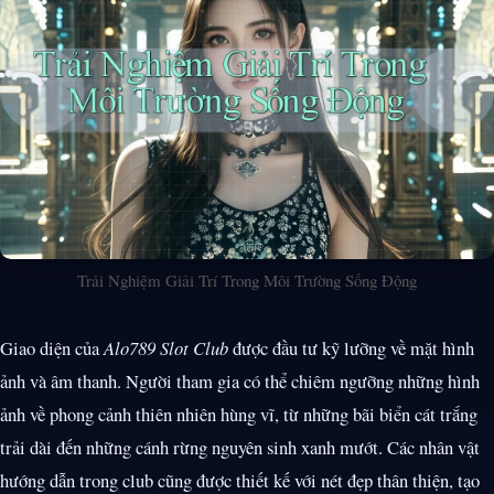
Trải Nghiệm Giải Trí Trong Môi Trường Sống Động
Giao diện của
Alo789 Slot Club
được đầu tư kỹ lưỡng về mặt hình
ảnh và âm thanh. Người tham gia có thể chiêm ngưỡng những hình
ảnh về phong cảnh thiên nhiên hùng vĩ, từ những bãi biển cát trắng
trải dài đến những cánh rừng nguyên sinh xanh mướt. Các nhân vật
hướng dẫn trong club cũng được thiết kế với nét đẹp thân thiện, tạo