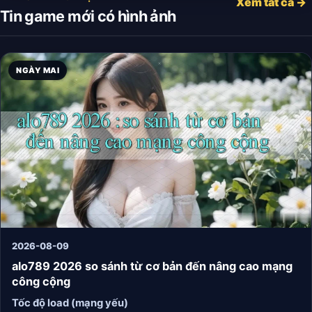
Xem tất cả →
Tin game mới có hình ảnh
NGÀY MAI
2026-08-09
alo789 2026 so sánh từ cơ bản đến nâng cao mạng
công cộng
Tốc độ load (mạng yếu)