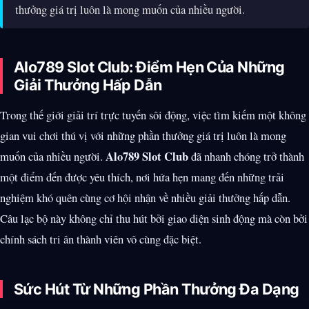
thưởng giá trị luôn là mong muốn của nhiều người.
Alo789 Slot Club: Điểm Hẹn Của Những
Giải Thưởng Hấp Dẫn
Trong thế giới giải trí trực tuyến sôi động, việc tìm kiếm một không
gian vui chơi thú vị với những phần thưởng giá trị luôn là mong
Alo789 Slot Club
muốn của nhiều người.
đã nhanh chóng trở thành
một điểm đến được yêu thích, nơi hứa hẹn mang đến những trải
nghiệm khó quên cùng cơ hội nhận về nhiều giải thưởng hấp dẫn.
Câu lạc bộ này không chỉ thu hút bởi giao diện sinh động mà còn bởi
chính sách tri ân thành viên vô cùng đặc biệt.
Sức Hút Từ Những Phần Thưởng Đa Dạng