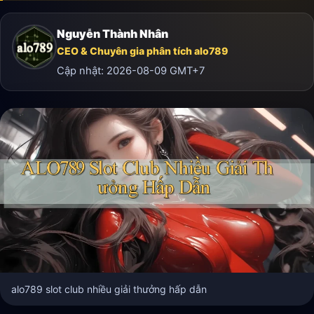
Nguyễn Thành Nhân
CEO & Chuyên gia phân tích alo789
Cập nhật:
2026-08-09
GMT+7
alo789 slot club nhiều giải thưởng hấp dẫn