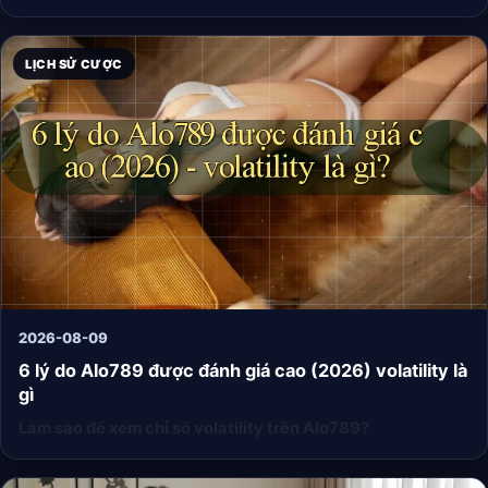
LỊCH SỬ CƯỢC
2026-08-09
6 lý do Alo789 được đánh giá cao (2026) volatility là
gì
Làm sao để xem chỉ số volatility trên Alo789?