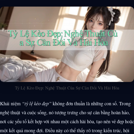
Tỷ Lệ Kèo Đẹp: Nghệ Thuật Của Sự Cân Đối Và Hài Hòa
Khái niệm
“tỷ lệ kèo đẹp”
không đơn thuần là những con số. Trong
nghệ thuật và cuộc sống, nó tượng trưng cho sự cân bằng hoàn hảo,
nơi các yếu tố kết hợp với nhau một cách hài hòa, tạo nên vẻ đẹp hoặc
một kết quả mong đợi. Điều này có thể thấy rõ trong kiến trúc, hội