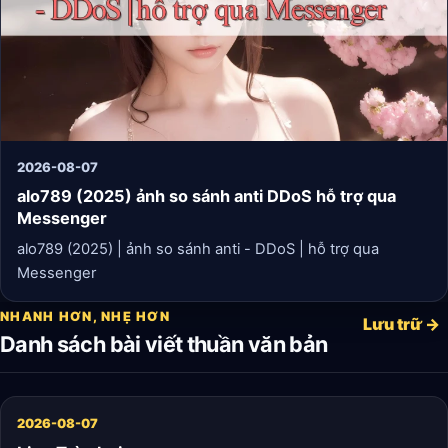
2026-08-07
alo789 (2025) ảnh so sánh anti DDoS hỗ trợ qua
Messenger
alo789 (2025) | ảnh so sánh anti - DDoS | hỗ trợ qua
Messenger
NHANH HƠN, NHẸ HƠN
Lưu trữ →
Danh sách bài viết thuần văn bản
2026-08-07