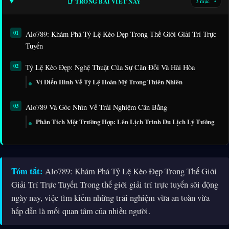
📑 TRONG BÀI VIẾT NÀY
3 mục
▾
Alo789: Khám Phá Tỷ Lệ Kèo Đẹp Trong Thế Giới Giải Trí Trực
Tuyến
Tỷ Lệ Kèo Đẹp: Nghệ Thuật Của Sự Cân Đối Và Hài Hòa
Ví Điển Hình Về Tỷ Lệ Hoàn Mỹ Trong Thiên Nhiên
Alo789 Và Góc Nhìn Về Trải Nghiệm Cân Bằng
Phân Tích Một Trường Hợp: Lên Lịch Trình Du Lịch Lý Tưởng
Tóm tắt:
Alo789: Khám Phá Tỷ Lệ Kèo Đẹp Trong Thế Giới
Giải Trí Trực Tuyến Trong thế giới giải trí trực tuyến sôi động
ngày nay, việc tìm kiếm những trải nghiệm vừa an toàn vừa
hấp dẫn là mối quan tâm của nhiều người.