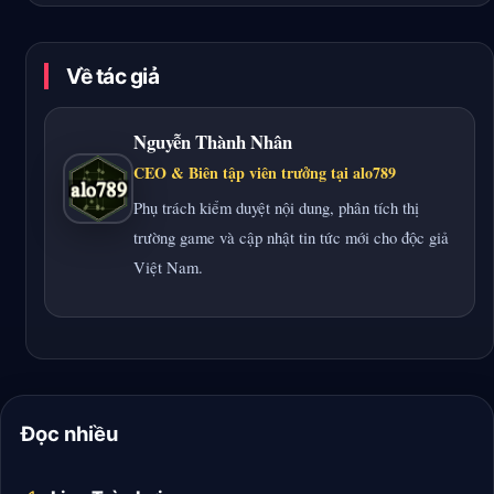
Về tác giả
Nguyễn Thành Nhân
CEO & Biên tập viên trưởng tại alo789
Phụ trách kiểm duyệt nội dung, phân tích thị
trường game và cập nhật tin tức mới cho độc giả
Việt Nam.
Đọc nhiều