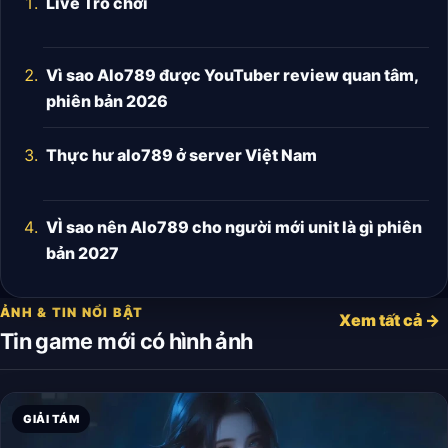
Live Trò chơi
Vì sao Alo789 được YouTuber review quan tâm,
phiên bản 2026
Thực hư alo789 ở server Việt Nam
VÌ sao nên Alo789 cho người mới unit là gì phiên
bản 2027
ẢNH & TIN NỔI BẬT
Xem tất cả →
Tin game mới có hình ảnh
GIẢI TÁM