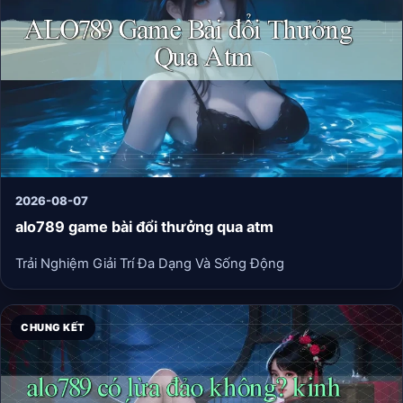
2026-08-07
alo789 game bài đổi thưởng qua atm
Trải Nghiệm Giải Trí Đa Dạng Và Sống Động
CHUNG KẾT