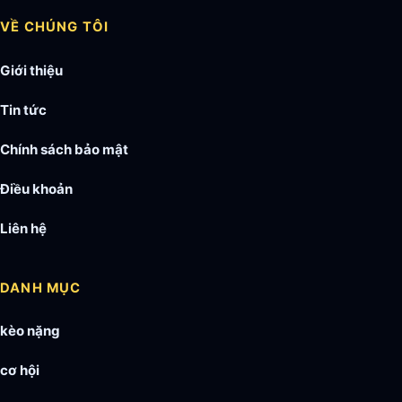
VỀ CHÚNG TÔI
Giới thiệu
Tin tức
Chính sách bảo mật
Điều khoản
Liên hệ
DANH MỤC
kèo nặng
cơ hội