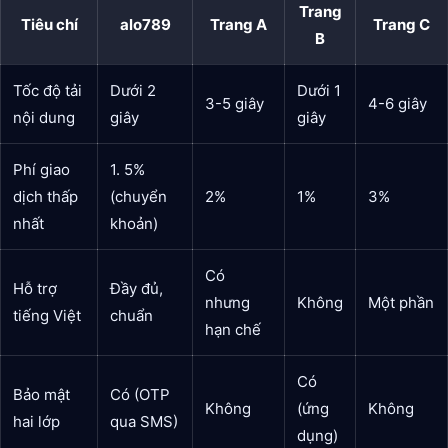
Trang
Tiêu chí
alo789
Trang A
Trang C
B
Tốc độ tải
Dưới 2
Dưới 1
3-5 giây
4-6 giây
nội dung
giây
giây
Phí giao
1. 5%
dịch thấp
(chuyển
2%
1%
3%
nhất
khoản)
Có
Hỗ trợ
Đầy đủ,
nhưng
Không
Một phần
tiếng Việt
chuẩn
hạn chế
Có
Bảo mật
Có (OTP
Không
(ứng
Không
hai lớp
qua SMS)
dụng)