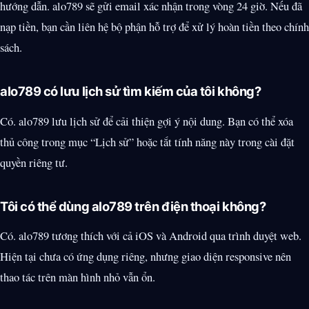
hướng dẫn. alo789 sẽ gửi email xác nhận trong vòng 24 giờ. Nếu đã
nạp tiền, bạn cần liên hệ bộ phận hỗ trợ để xử lý hoàn tiền theo chính
sách.
alo789 có lưu lịch sử tìm kiếm của tôi không?
Có. alo789 lưu lịch sử để cải thiện gợi ý nội dung. Bạn có thể xóa
thủ công trong mục “Lịch sử” hoặc tắt tính năng này trong cài đặt
quyền riêng tư.
Tôi có thể dùng alo789 trên điện thoại không?
Có. alo789 tương thích với cả iOS và Android qua trình duyệt web.
Hiện tại chưa có ứng dụng riêng, nhưng giao diện responsive nên
thao tác trên màn hình nhỏ vẫn ổn.