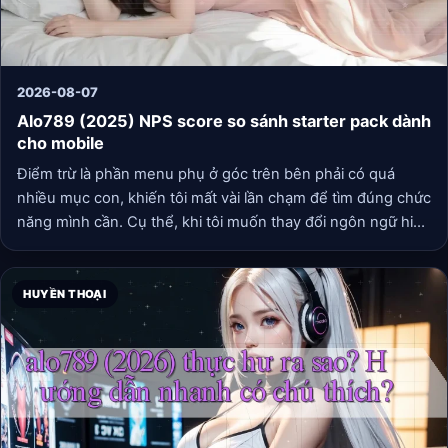
2026-08-07
Alo789 (2025) NPS score so sánh starter pack dành
cho mobile
Điểm trừ là phần menu phụ ở góc trên bên phải có quá
nhiều mục con, khiến tôi mất vài lần chạm để tìm đúng chức
năng mình cần. Cụ thể, khi tôi muốn thay đổi ngôn ngữ hiển
thị, tôi phải vào “Cài đặt” → “Giao diện” → “Ngôn ngữ”, một
đường dẫn khá dài so với tiêu chuẩn UX hiện đại. Nếu so với
ứng dụng di động của một số nền tảng khác, họ thường đặt
HUYỀN THOẠI
lựa chọn ngôn ngữ ngay trong menu thả xuống đầu tiên.