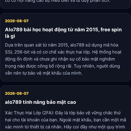
có cơ hội nâng cao sự hiểu biết và tư duy phân tích.
2026-08-07
Alo789 bài học hoạt động từ năm 2015, free spin
là gì
Dựa trên quan sát từ năm 2015, alo789 sử dụng mã hóa
SSL 256-bit và có cơ chế xác thực hai lớp. Hệ thống hoạt
động ổn định và chưa ghi nhận sự cố bảo mật nghiêm
trọng nào được công bố rộng rãi. Tuy nhiên, người dùng
vẫn nên tự bảo vệ mật khẩu của mình.
2026-08-07
alo789 tính năng bảo mật cao
Xác Thực Hai Lớp (2FA): Đây là lớp bảo vệ vững chắc thứ
hai cho tài khoản của bạn. Ngoài mật khẩu, bạn cần một mã
xác minh từ thiết bị cá nhân. Hãy coi đây như một quy trình