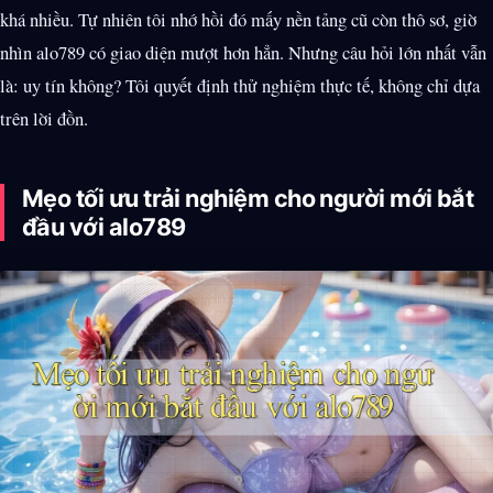
khá nhiều. Tự nhiên tôi nhớ hồi đó mấy nền tảng cũ còn thô sơ, giờ
nhìn alo789 có giao diện mượt hơn hẳn. Nhưng câu hỏi lớn nhất vẫn
là: uy tín không? Tôi quyết định thử nghiệm thực tế, không chỉ dựa
trên lời đồn.
Mẹo tối ưu trải nghiệm cho người mới bắt
đầu với alo789