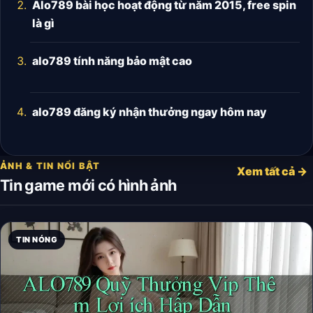
Alo789 bài học hoạt động từ năm 2015, free spin
là gì
alo789 tính năng bảo mật cao
alo789 đăng ký nhận thưởng ngay hôm nay
ẢNH & TIN NỔI BẬT
Xem tất cả →
Tin game mới có hình ảnh
TIN NÓNG