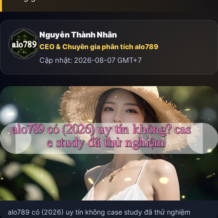
Nguyễn Thành Nhân
CEO & Chuyên gia phân tích alo789
Cập nhật:
2026-08-07
GMT+7
alo789 có (2026) uy tín không case study đã thử nghiệm