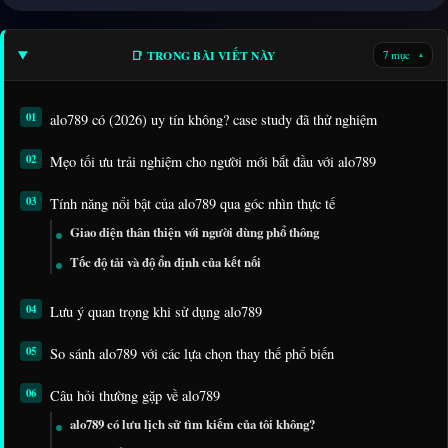
📑 TRONG BÀI VIẾT NÀY
7 mục
▾
alo789 có (2026) uy tín không? case study đã thử nghiệm
Mẹo tối ưu trải nghiệm cho người mới bắt đầu với alo789
Tính năng nổi bật của alo789 qua góc nhìn thực tế
Giao diện thân thiện với người dùng phổ thông
Tốc độ tải và độ ổn định của kết nối
Lưu ý quan trọng khi sử dụng alo789
So sánh alo789 với các lựa chọn thay thế phổ biến
Câu hỏi thường gặp về alo789
alo789 có lưu lịch sử tìm kiếm của tôi không?