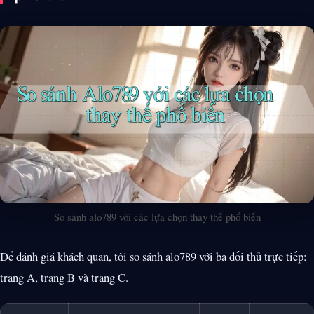
So sánh alo789 với các lựa chọn thay thế phổ biến
Để đánh giá khách quan, tôi so sánh alo789 với ba đối thủ trực tiếp:
trang A, trang B và trang C.