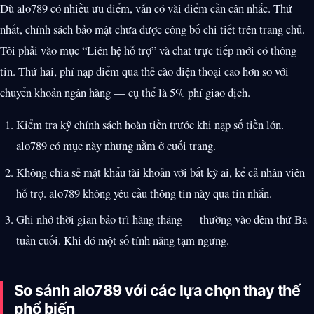
Dù alo789 có nhiều ưu điểm, vẫn có vài điểm cần cân nhắc. Thứ
nhất, chính sách bảo mật chưa được công bố chi tiết trên trang chủ.
Tôi phải vào mục “Liên hệ hỗ trợ” và chat trực tiếp mới có thông
tin. Thứ hai, phí nạp điểm qua thẻ cào điện thoại cao hơn so với
chuyển khoản ngân hàng — cụ thể là 5% phí giao dịch.
Kiểm tra kỹ chính sách hoàn tiền trước khi nạp số tiền lớn.
alo789 có mục này nhưng nằm ở cuối trang.
Không chia sẻ mật khẩu tài khoản với bất kỳ ai, kể cả nhân viên
hỗ trợ. alo789 không yêu cầu thông tin này qua tin nhắn.
Ghi nhớ thời gian bảo trì hàng tháng — thường vào đêm thứ Ba
tuần cuối. Khi đó một số tính năng tạm ngưng.
So sánh alo789 với các lựa chọn thay thế
phổ biến