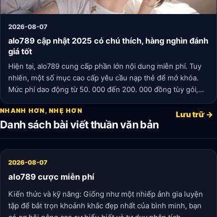
2026-08-07
alo789 cập nhật 2025 có chú thích, hàng nghìn đánh
giá tốt
Hiện tại, alo789 cung cấp phần lớn nội dung miễn phí. Tuy
nhiên, một số mục cao cấp yêu cầu nạp thẻ để mở khóa.
Mức phí dao động từ 50. 000 đến 200. 000 đồng tùy gói,
được thông báo rõ trước khi thanh toán.
NHANH HƠN, NHẸ HƠN
Lưu trữ →
Danh sách bài viết thuần văn bản
2026-08-07
alo789 cược miễn phí
Kiến thức và kỹ năng: Giống như một nhiếp ảnh gia luyện
tập để bắt trọn khoảnh khắc đẹp nhất của bình minh, bạn