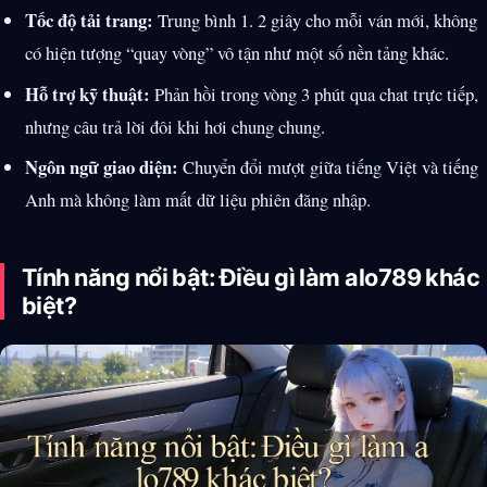
Tốc độ tải trang:
Trung bình 1. 2 giây cho mỗi ván mới, không
có hiện tượng “quay vòng” vô tận như một số nền tảng khác.
Hỗ trợ kỹ thuật:
Phản hồi trong vòng 3 phút qua chat trực tiếp,
nhưng câu trả lời đôi khi hơi chung chung.
Ngôn ngữ giao diện:
Chuyển đổi mượt giữa tiếng Việt và tiếng
Anh mà không làm mất dữ liệu phiên đăng nhập.
Tính năng nổi bật: Điều gì làm alo789 khác
biệt?