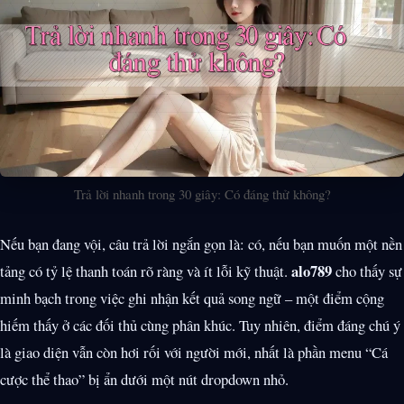
Trả lời nhanh trong 30 giây: Có đáng thử không?
Nếu bạn đang vội, câu trả lời ngắn gọn là: có, nếu bạn muốn một nền
alo789
tảng có tỷ lệ thanh toán rõ ràng và ít lỗi kỹ thuật.
cho thấy sự
minh bạch trong việc ghi nhận kết quả song ngữ – một điểm cộng
hiếm thấy ở các đối thủ cùng phân khúc. Tuy nhiên, điểm đáng chú ý
là giao diện vẫn còn hơi rối với người mới, nhất là phần menu “Cá
cược thể thao” bị ẩn dưới một nút dropdown nhỏ.