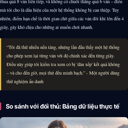
thua quá 8 ván liên tiếp, và không có chuỗi thắng quá 6 ván – điều
mà tôi cho là dấu hiệu của một hệ thống không bị can thiệp. Tuy
nhiên, điểm hạn chế là thời gian chờ giữa các ván đôi khi lên đến 4
giây, gây khó chịu cho những ai muốn chơi nhanh.
“Tôi đã thử nhiều nền tảng, nhưng lần đầu thấy một hệ thống
cho phép xem lại từng ván với độ chính xác đến từng giây.
Điều này giúp tôi kiểm tra xem có bị 'dàn xếp' kết quả không
– và cho đến giờ, mọi thứ đều minh bạch.” - Một người dùng
thử nghiệm ẩn danh
So sánh với đối thủ: Bảng dữ liệu thực tế