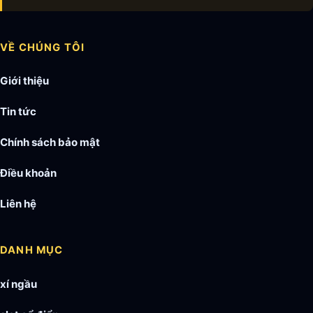
VỀ CHÚNG TÔI
Giới thiệu
Tin tức
Chính sách bảo mật
Điều khoản
Liên hệ
DANH MỤC
xí ngầu