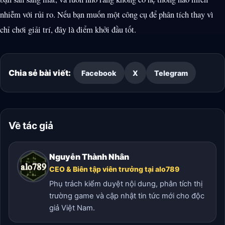
nhiễm với rủi ro. Nếu bạn muốn một công cụ để phân tích thay vì
chỉ chơi giải trí, đây là điểm khởi đầu tốt.
Chia sẻ bài viết:
Facebook
X
Telegram
Về tác giả
Nguyễn Thành Nhân
CEO & Biên tập viên trưởng tại alo789
Phụ trách kiểm duyệt nội dung, phân tích thị
trường game và cập nhật tin tức mới cho độc
giả Việt Nam.