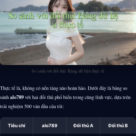
So sánh với đối thủ: Bảng dữ liệu thực tế
Thực tế là, không có nền tảng nào hoàn hảo. Dưới đây là bảng so
alo789
sánh
với hai đối thủ phổ biến trong cùng lĩnh vực, dựa trên
trải nghiệm 500 ván đầu của tôi:
Tiêu chí
alo789
Đối thủ A
Đối thủ B