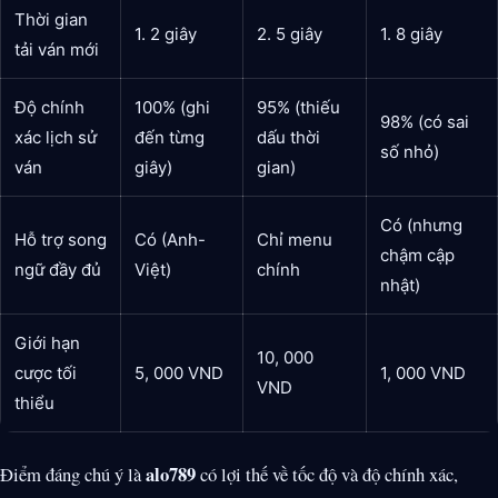
Thời gian
1. 2 giây
2. 5 giây
1. 8 giây
tải ván mới
Độ chính
100% (ghi
95% (thiếu
98% (có sai
xác lịch sử
đến từng
dấu thời
số nhỏ)
ván
giây)
gian)
Có (nhưng
Hỗ trợ song
Có (Anh-
Chỉ menu
chậm cập
ngữ đầy đủ
Việt)
chính
nhật)
Giới hạn
10, 000
cược tối
5, 000 VND
1, 000 VND
VND
thiểu
alo789
Điểm đáng chú ý là
có lợi thế về tốc độ và độ chính xác,