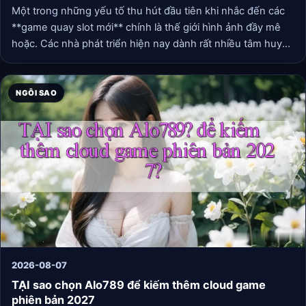
Một trong những yếu tố thu hút đầu tiên khi nhắc đến các
**game quay slot mới** chính là thế giới hình ảnh đầy mê
hoặc. Các nhà phát triển hiện nay dành rất nhiều tâm huyết
để tạo ra những khung cảnh tuyệt đẹp, từ những khu rừng
cổ tích đầy phép thuật, những bãi biển nhiệt đới với làn
nước trong xanh, cho đến những thành phố tương lai lấp
NGÔI SAO
lánh ánh đèn. Nhân vật trong game thường được thiết kế tỉ
mỉ, như những **người đẹp** với trang phục lộng lẫy hay
các anh hùng với phong cách mạnh mẽ, góp phần tạo nên
một câu chuyện hình ảnh hấp dẫn.
2026-08-07
TẠI sao chọn Alo789 để kiếm thêm cloud game
phiên bản 2027