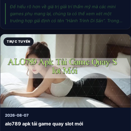
Để hiểu rõ hơn về giá trị giải trí thẩm mỹ mà các mini
games phụ mang lại, chúng ta có thể xem xét một
trường hợp giả định có tên “Hành Trình Di Sản”. Trong
game này, người tham gia sẽ đảm nhận vai trò một nhiếp
ảnh gia du l
TRỰC TUYẾN
2026-08-07
alo789 apk tải game quay slot mới