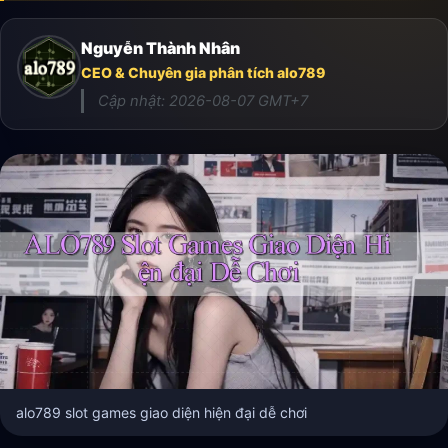
Nguyễn Thành Nhân
CEO & Chuyên gia phân tích alo789
Cập nhật:
2026-08-07
GMT+7
alo789 slot games giao diện hiện đại dễ chơi