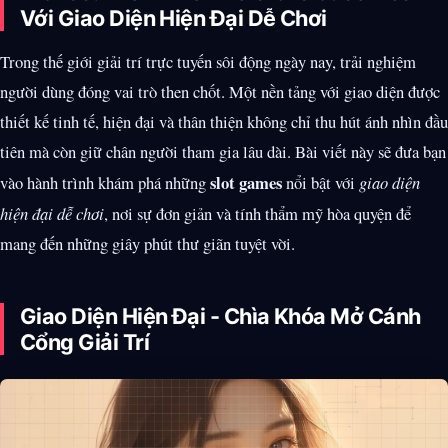
Với Giao Diện Hiện Đại Dễ Chơi
Trong thế giới giải trí trực tuyến sôi động ngày nay, trải nghiệm
người dùng đóng vai trò then chốt. Một nền tảng với giao diện được
thiết kế tinh tế, hiện đại và thân thiện không chỉ thu hút ánh nhìn đầu
tiên mà còn giữ chân người tham gia lâu dài. Bài viết này sẽ đưa bạn
slot games
vào hành trình khám phá những
nổi bật với
giao diện
hiện đại dễ chơi
, nơi sự đơn giản và tính thẩm mỹ hòa quyện để
mang đến những giây phút thư giãn tuyệt vời.
Giao Diện Hiện Đại - Chìa Khóa Mở Cánh
Cổng Giải Trí