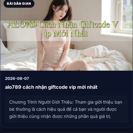
BÀI DÂN GIAN
2026-08-07
alo789 cách nhận giftcode vip mới nhất
Chương Trình Người Giới Thiệu: Tham gia giới thiệu bạn
bè thường là cách hiệu quả để cả bạn và người được
giới thiệu cùng nhận được những phần quà giá trị.