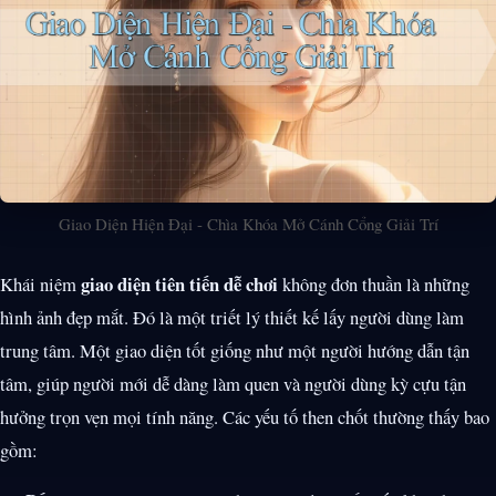
Giao Diện Hiện Đại - Chìa Khóa Mở Cánh Cổng Giải Trí
giao diện tiên tiến dễ chơi
Khái niệm
không đơn thuần là những
hình ảnh đẹp mắt. Đó là một triết lý thiết kế lấy người dùng làm
trung tâm. Một giao diện tốt giống như một người hướng dẫn tận
tâm, giúp người mới dễ dàng làm quen và người dùng kỳ cựu tận
hưởng trọn vẹn mọi tính năng. Các yếu tố then chốt thường thấy bao
gồm: