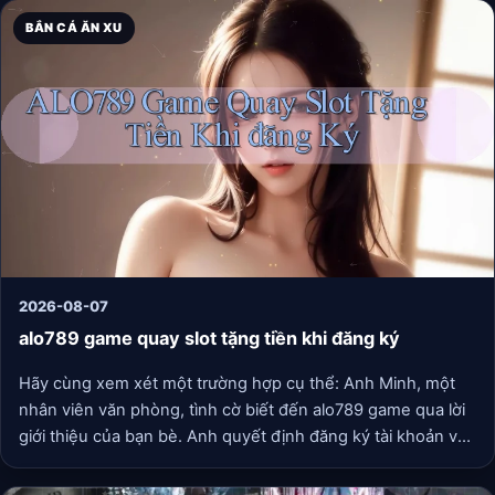
BẮN CÁ ĂN XU
2026-08-07
alo789 game quay slot tặng tiền khi đăng ký
Hãy cùng xem xét một trường hợp cụ thể: Anh Minh, một
nhân viên văn phòng, tình cờ biết đến alo789 game qua lời
giới thiệu của bạn bè. Anh quyết định đăng ký tài khoản và
ngay lập tức nhận được một món quà chào mừng. Nhờ đó,
anh có cơ hội trải nghiệm nhiều trò chơi với hình ảnh sống