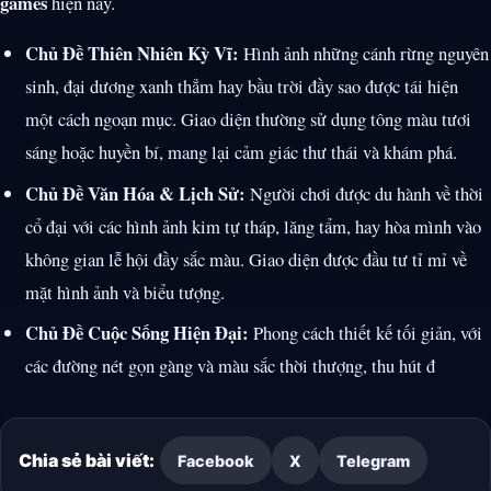
games
hiện nay.
Chủ Đề Thiên Nhiên Kỳ Vĩ:
Hình ảnh những cánh rừng nguyên
sinh, đại dương xanh thẳm hay bầu trời đầy sao được tái hiện
một cách ngoạn mục. Giao diện thường sử dụng tông màu tươi
sáng hoặc huyền bí, mang lại cảm giác thư thái và khám phá.
Chủ Đề Văn Hóa & Lịch Sử:
Người chơi được du hành về thời
cổ đại với các hình ảnh kim tự tháp, lăng tẩm, hay hòa mình vào
không gian lễ hội đầy sắc màu. Giao diện được đầu tư tỉ mỉ về
mặt hình ảnh và biểu tượng.
Chủ Đề Cuộc Sống Hiện Đại:
Phong cách thiết kế tối giản, với
các đường nét gọn gàng và màu sắc thời thượng, thu hút đ
Chia sẻ bài viết:
Facebook
X
Telegram