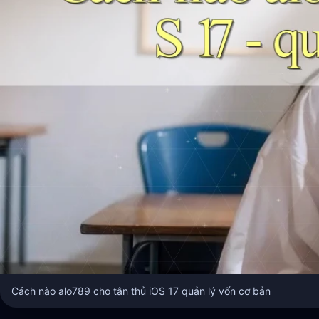
Cách nào alo789 cho tân thủ iOS 17 quản lý vốn cơ bản