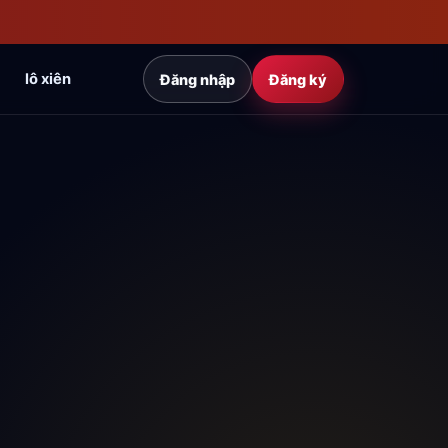
lô xiên
Đăng nhập
Đăng ký