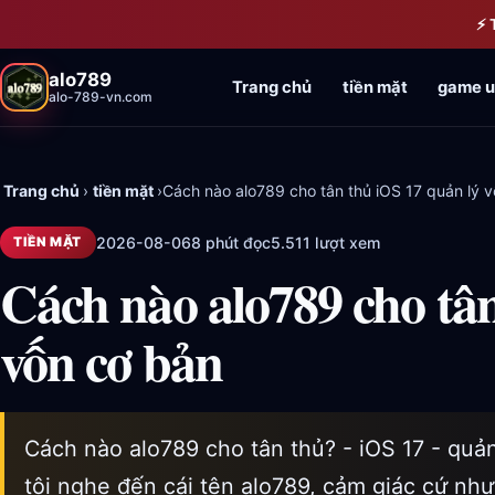
Bỏ qua đến nội dung chính
⚡ 
alo789
Trang chủ
tiền mặt
game u
alo-789-vn.com
Trang chủ
›
tiền mặt
›
Cách nào alo789 cho tân thủ iOS 17 quản lý 
2026-08-06
8 phút đọc
5.511 lượt xem
TIỀN MẶT
Cách nào alo789 cho tân
vốn cơ bản
Cách nào alo789 cho tân thủ? - iOS 17 - quản
tôi nghe đến cái tên alo789, cảm giác cứ như