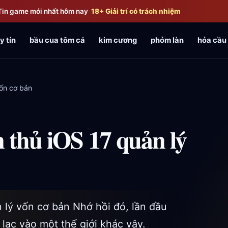
Tin game mới nhất hôm nay
18+ Giải trí có trách nhiệm
y tín
bầu cua tôm cá
kim cương
phỏm làn
hỏa cầu
vốn cơ bản
 thủ iOS 17 quản lý
 lý vốn cơ bản Nhớ hồi đó, lần đầu
 lạc vào một thế giới khác vậy.