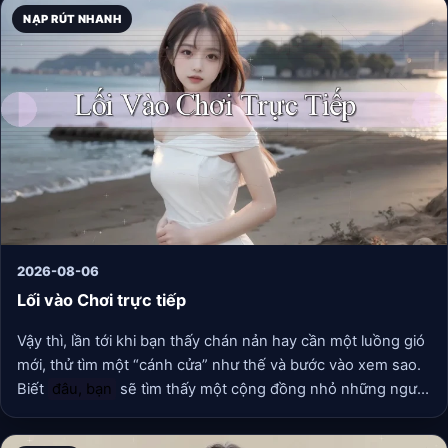
NẠP RÚT NHANH
2026-08-06
Lối vào Chơi trực tiếp
Vậy thì, lần tới khi bạn thấy chán nản hay cần một luồng gió
mới, thử tìm một “cánh cửa” như thế và bước vào xem sao.
Biết
đâu, bạn
sẽ tìm thấy một cộng đồng nhỏ những người
có cùng sở thích, hay đơn giản là có được vài phút thư giãn
thực sự. Cũng giống như tôi đã tìm thấy niềm vui nho nhỏ