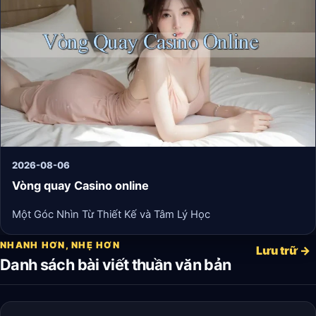
2026-08-06
Vòng quay Casino online
Một Góc Nhìn Từ Thiết Kế và Tâm Lý Học
NHANH HƠN, NHẸ HƠN
Lưu trữ →
Danh sách bài viết thuần văn bản