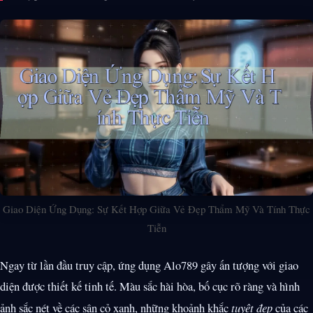
Giao Diện Ứng Dụng: Sự Kết Hợp Giữa Vẻ Đẹp Thẩm Mỹ Và Tính Thực
Tiễn
Ngay từ lần đầu truy cập, ứng dụng Alo789 gây ấn tượng với giao
diện được thiết kế tinh tế. Màu sắc hài hòa, bố cục rõ ràng và hình
ảnh sắc nét về các sân cỏ xanh, những khoảnh khắc
tuyệt đẹp
của các