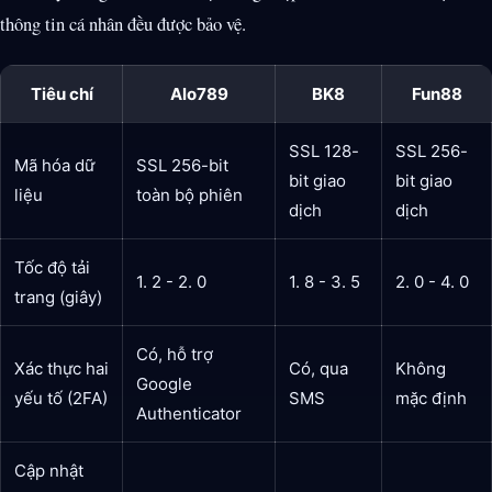
thông tin cá nhân đều được bảo vệ.
Tiêu chí
Alo789
BK8
Fun88
SSL 128-
SSL 256-
Mã hóa dữ
SSL 256-bit
bit giao
bit giao
liệu
toàn bộ phiên
dịch
dịch
Tốc độ tải
1. 2 - 2. 0
1. 8 - 3. 5
2. 0 - 4. 0
trang (giây)
Có, hỗ trợ
Xác thực hai
Có, qua
Không
Google
yếu tố (2FA)
SMS
mặc định
Authenticator
Cập nhật