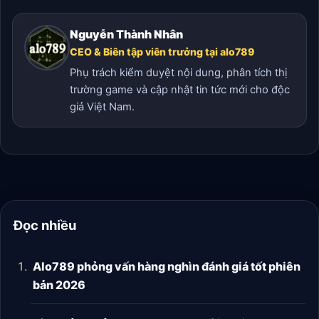
Nguyễn Thành Nhân
CEO & Biên tập viên trưởng tại alo789
Phụ trách kiểm duyệt nội dung, phân tích thị
trường game và cập nhật tin tức mới cho độc
giả Việt Nam.
Đọc nhiều
Alo789 phỏng vấn hàng nghìn đánh giá tốt phiên
bản 2026