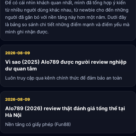
Để có cái nhìn khách quan nhất, mình đã tổng hợp ý kiến
từ nhiều người dùng khác nhau, từ newbie cho đến những
người đã gắn bó với nền tảng này hơn một năm. Dưới đây
là bảng so sánh chi tiết những điểm mạnh và điểm yếu mà
mình ghi nhận được.
2026-08-09
Vì sao (2025) Alo789 được người review nghiệp
dư quan tâm
Luôn truy cập qua kênh chính thức để đảm bảo an toàn
2026-08-09
Alo789 (2026) review thật đánh giá tổng thể tại
Hà Nội
Nền tảng có giấy phép (Fun88)