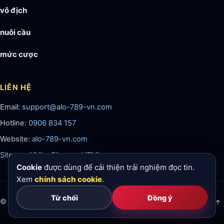
vô địch
nuôi cầu
mức cược
LIÊN HỆ
Email:
support@alo-789-vn.com
Hotline:
0906 834 157
Website:
alo-789-vn.com
Sitemap XML
·
Sitemap HTML
Cookie
được dùng để cải thiện trải nghiệm đọc tin.
Xem
chính sách cookie
.
Từ chối
Đồng ý
© 2026 alo789. All rights reserved.
18+
Lên đầu ↑