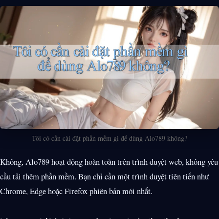
Tôi có cần cài đặt phần mềm gì để dùng Alo789 không?
Không, Alo789 hoạt động hoàn toàn trên trình duyệt web, không yêu
cầu tải thêm phần mềm. Bạn chỉ cần một trình duyệt tiên tiến như
Chrome, Edge hoặc Firefox phiên bản mới nhất.