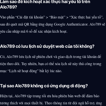
Làm sao để kích hoạt xác thực hai yếu tố trên
Alo789?
Vào phần “Cài đặt tài khoản” > “Bảo mật” > “Xác thực hai yếu tố”,
sau đó quét mã QR bằng ứng dụng Google Authenticator. Alo789 sẽ
yêu cầu nhập mã 6 số để xác nhận kích hoạt.
Alo789 có lưu lịch sử duyệt web của tôi không?
Có, Alo789 lưu lịch sử phiên chơi và giao dịch trong tài khoản để
tiện theo dõi. Tuy nhiên, bạn có thể xóa lịch sử này thủ công trong
mục “Lịch sử hoạt động” bất kỳ lúc nào.
Tại sao Alo789 không có ứng dụng di động?
Hiện tại, Alo789 tập trung tối ưu hóa phiên bản web để đảm bảo
tương thích với mọi thiết bị. Theo thông tin từ đội ngũ hỗ trợ, ứng