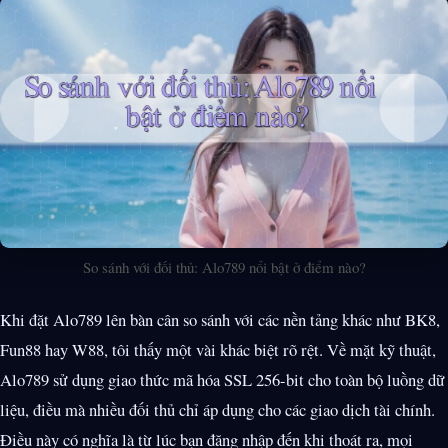
So sánh với đối thủ: Alo789 nổi bật ở điểm nào?
Khi đặt Alo789 lên bàn cân so sánh với các nền tảng khác như BK8,
Fun88 hay W88, tôi thấy một vài khác biệt rõ rệt. Về mặt kỹ thuật,
Alo789 sử dụng giao thức mã hóa SSL 256-bit cho toàn bộ luồng dữ
liệu, điều mà nhiều đối thủ chỉ áp dụng cho các giao dịch tài chính.
Điều này có nghĩa là từ lúc bạn đăng nhập đến khi thoát ra, mọi