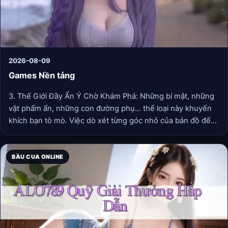
2026-08-09
Games Nền tảng
3. Thế Giới Đầy Ẩn Ý Chờ Khám Phá: Những bí mật, những
vật phẩm ẩn, những con đường phụ… thể loại này khuyến
khích bạn tò mò. Việc dò xét từng góc nhỏ của bản đồ để
tìm ra một đồng xu hay một căn phòng bí mật mang lại niềm
vui khó tả.
BẦU CUA ONLINE