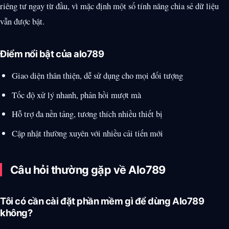
riêng tư ngay từ đầu, vì mặc định một số tính năng chia sẻ dữ liệu
vẫn được bật.
Điểm nổi bật của alo789
Giao diện thân thiện, dễ sử dụng cho mọi đối tượng
Tốc độ xử lý nhanh, phản hồi mượt mà
Hỗ trợ đa nền tảng, tương thích nhiều thiết bị
Cập nhật thường xuyên với nhiều cải tiến mới
Câu hỏi thường gặp về Alo789
Tôi có cần cài đặt phần mềm gì để dùng Alo789
không?