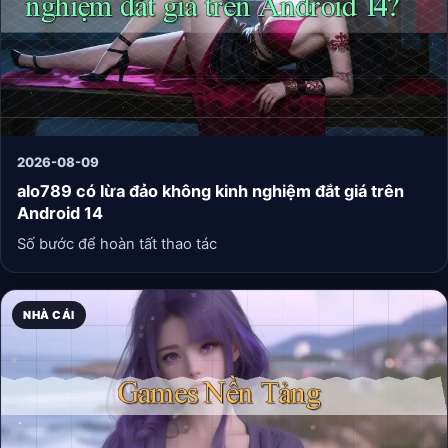
2026-08-09
alo789 có lừa đảo không kinh nghiệm đắt giá trên
Android 14
Số bước để hoàn tất thao tác
NHÀ CÁI