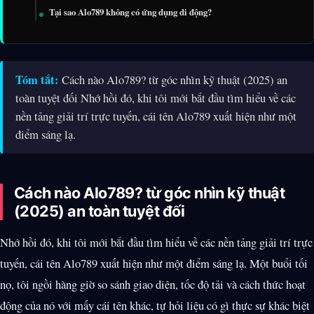
Tại sao Alo789 không có ứng dụng di động?
Tóm tắt:
Cách nào Alo789? từ góc nhìn kỹ thuật (2025) an
toàn tuyệt đối Nhớ hồi đó, khi tôi mới bắt đầu tìm hiểu về các
nền tảng giải trí trực tuyến, cái tên Alo789 xuất hiện như một
điểm sáng lạ.
Cách nào Alo789? từ góc nhìn kỹ thuật
(2025) an toàn tuyệt đối
Nhớ hồi đó, khi tôi mới bắt đầu tìm hiểu về các nền tảng giải trí trực
tuyến, cái tên Alo789 xuất hiện như một điểm sáng lạ. Một buổi tối
nọ, tôi ngồi hàng giờ so sánh giao diện, tốc độ tải và cách thức hoạt
động của nó với mấy cái tên khác, tự hỏi liệu có gì thực sự khác biệt