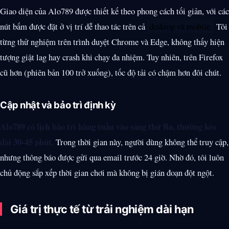
Giao diện của Alo789 được thiết kế theo phong cách tối giản, với các
nút bấm được đặt ở vị trí dễ thao tác trên cả
desktop và mobile.
Tôi
từng thử nghiệm trên trình duyệt Chrome và Edge, không thấy hiện
tượng giật lag hay crash khi chạy đa nhiệm. Tuy nhiên, trên Firefox
cũ hơn (phiên bản 100 trở xuống), tốc độ tải có chậm hơn đôi chút.
Cập nhật và bảo trì định kỳ
Alo789 có lịch bảo trì hàng tuần vào sáng thứ Ba, thường kéo
dài 30-45 phút.
Trong thời gian này, người dùng không thể truy cập,
nhưng thông báo được gửi qua email trước 24 giờ. Nhờ đó, tôi luôn
chủ động sắp xếp thời gian chơi mà không bị gián đoạn đột ngột.
Giá trị thực tế từ trải nghiệm dài hạn