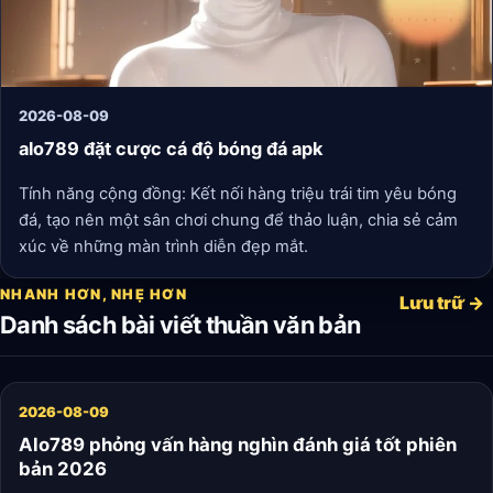
2026-08-09
alo789 đặt cược cá độ bóng đá apk
Tính năng cộng đồng: Kết nối hàng triệu trái tim yêu bóng
đá, tạo nên một sân chơi chung để thảo luận, chia sẻ cảm
xúc về những màn trình diễn đẹp mắt.
NHANH HƠN, NHẸ HƠN
Lưu trữ →
Danh sách bài viết thuần văn bản
2026-08-09
Alo789 phỏng vấn hàng nghìn đánh giá tốt phiên
bản 2026