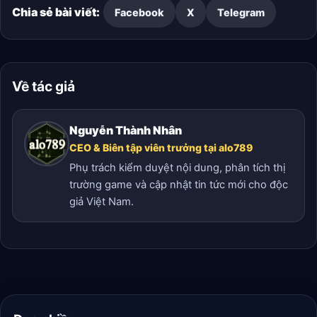
Chia sẻ bài viết:
Facebook
X
Telegram
Về tác giả
Nguyễn Thành Nhân
CEO & Biên tập viên trưởng tại alo789
Phụ trách kiểm duyệt nội dung, phân tích thị
trường game và cập nhật tin tức mới cho độc
giả Việt Nam.