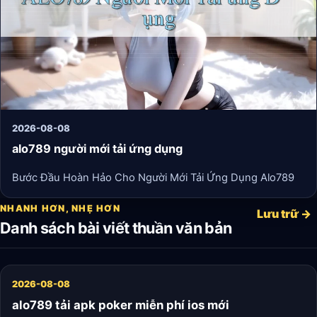
2026-08-08
alo789 người mới tải ứng dụng
Bước Đầu Hoàn Hảo Cho Người Mới Tải Ứng Dụng Alo789
NHANH HƠN, NHẸ HƠN
Lưu trữ →
Danh sách bài viết thuần văn bản
2026-08-08
alo789 tải apk poker miễn phí ios mới