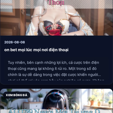
2026-08-08
on bet mọi lúc mọi nơi điện thoại
Tuy nhiên, bên cạnh những lợi ích, cá cược trên điện
thoại cũng mang lại không ít rủi ro. Một trong số đó
chính là sự dễ dàng trong việc đặt cược khiến người
chơi có thể rơi vào cạm bẫy của nghiện cá cược. Không
ít người đã không kiểm soát được bản thân, dẫn đến hệ
lụy nặng nề cho tài chính và sức khỏe tinh thần của họ.
XEM BÓNG ĐÁ