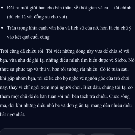
Đặt ra một giới hạn cho bản thân, về thời gian và cả… tài chính
(dù chỉ là vài đồng xu cho vui).
Trân trọng khía cạnh văn hóa và lịch sử của nó, hơn là chỉ chú ý
vào kết quả cuối cùng.
Trời cũng đã chiều rồi. Tôi viết những dòng này vừa để chia sẻ với
bạn, vừa như để ghi lại những điều mình tìm hiểu được về Sicbo. Nó
thực sự phức tạp và thú vị hơn tôi tưởng rất nhiều. Có lẽ tuần sau,
khi gặp nhóm bạn, tôi sẽ kể cho họ nghe về nguồn gốc của trò chơi
này, thay vì chỉ ngồi xem mọi người chơi. Biết đâu, chúng tôi lại có
thêm một chủ đề để bàn luận sôi nổi bên tách trà chiều. Cuộc sống
mà, đôi khi những điều nhỏ bé và đơn giản lại mang đến nhiều điều
bất ngờ nhất.