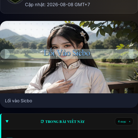
Cập nhật:
2026-08-08
GMT+7
Lối vào Sicbo
📑 TRONG BÀI VIẾT NÀY
4 mục
▾