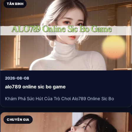
TÂN BINH
2026-08-08
alo789 online sic bo game
Khám Phá Sức Hút Của Trò Chơi Alo789 Online Sic Bo
CHUYÊN GIA