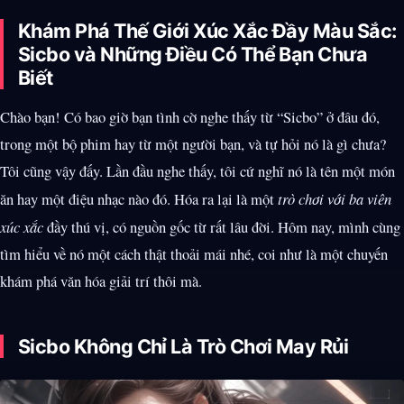
Khám Phá Thế Giới Xúc Xắc Đầy Màu Sắc:
Sicbo và Những Điều Có Thể Bạn Chưa
Biết
Chào bạn! Có bao giờ bạn tình cờ nghe thấy từ “Sicbo” ở đâu đó,
trong một bộ phim hay từ một người bạn, và tự hỏi nó là gì chưa?
Tôi cũng vậy đấy. Lần đầu nghe thấy, tôi cứ nghĩ nó là tên một món
ăn hay một điệu nhạc nào đó. Hóa ra lại là một
trò chơi với ba viên
xúc xắc
đầy thú vị, có nguồn gốc từ rất lâu đời. Hôm nay, mình cùng
tìm hiểu về nó một cách thật thoải mái nhé, coi như là một chuyến
khám phá văn hóa giải trí thôi mà.
Sicbo Không Chỉ Là Trò Chơi May Rủi