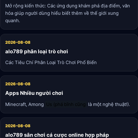
Mở rộng kiến thức: Các ứng dụng khám phá địa điểm, văn
hóa giúp người dùng hiểu biết thêm về thế giới xung
quanh.
2026-08-08
alo789 phân loại trò chơi
Các Tiêu Chí Phân Loại Trò Chơi Phổ Biến
2026-08-08
Apps Nhiều người chơi
Minecraft, Among
Us (phá bĩnh cũng
là một nghệ thuật!).
2026-08-08
alo789 sân chơi cá cược online hợp pháp