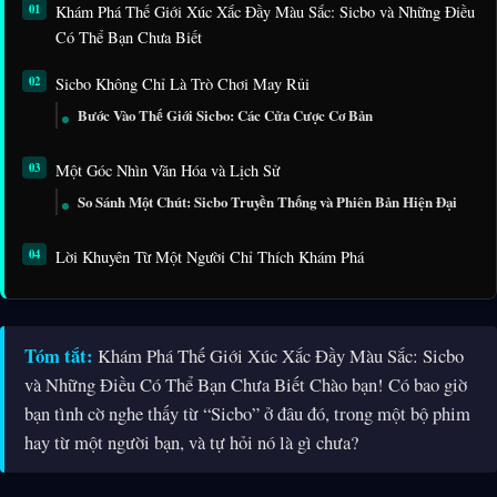
Khám Phá Thế Giới Xúc Xắc Đầy Màu Sắc: Sicbo và Những Điều
Có Thể Bạn Chưa Biết
Sicbo Không Chỉ Là Trò Chơi May Rủi
Bước Vào Thế Giới Sicbo: Các Cửa Cược Cơ Bản
Một Góc Nhìn Văn Hóa và Lịch Sử
So Sánh Một Chút: Sicbo Truyền Thống và Phiên Bản Hiện Đại
Lời Khuyên Từ Một Người Chỉ Thích Khám Phá
Tóm tắt:
Khám Phá Thế Giới Xúc Xắc Đầy Màu Sắc: Sicbo
và Những Điều Có Thể Bạn Chưa Biết Chào bạn! Có bao giờ
bạn tình cờ nghe thấy từ “Sicbo” ở đâu đó, trong một bộ phim
hay từ một người bạn, và tự hỏi nó là gì chưa?