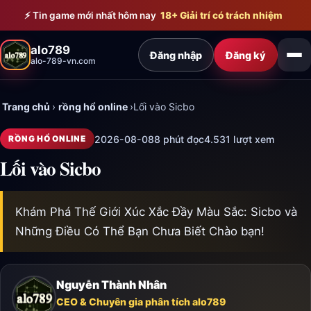
Bỏ qua đến nội dung chính
⚡ Tin game mới nhất hôm nay
18+ Giải trí có trách nhiệm
alo789
Đăng nhập
Đăng ký
alo-789-vn.com
Trang chủ
›
rồng hổ online
›
Lối vào Sicbo
2026-08-08
8 phút đọc
4.531 lượt xem
RỒNG HỔ ONLINE
Lối vào Sicbo
Khám Phá Thế Giới Xúc Xắc Đầy Màu Sắc: Sicbo và
Những Điều Có Thể Bạn Chưa Biết Chào bạn!
Nguyễn Thành Nhân
CEO & Chuyên gia phân tích alo789