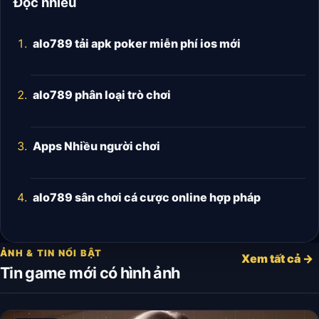
Đọc nhiều
alo789 tải apk poker miễn phí ios mới
alo789 phân loại trò chơi
Apps Nhiều người chơi
alo789 sân chơi cá cược online hợp pháp
ẢNH & TIN NỔI BẬT
Xem tất cả →
Tin game mới có hình ảnh