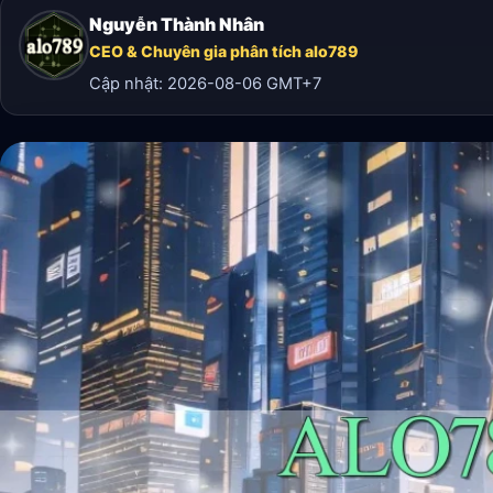
Nguyễn Thành Nhân
CEO & Chuyên gia phân tích alo789
Cập nhật:
2026-08-06
GMT+7