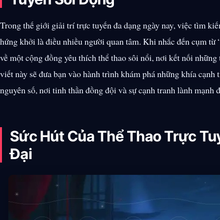
Trong thế giới giải trí trực tuyến đa dạng ngày nay, việc tìm k
hứng khởi là điều nhiều người quan tâm. Khi nhắc đến cụm từ 
về một cộng đồng yêu thích thể thao sôi nổi, nơi kết nối những
viết này sẽ đưa bạn vào hành trình khám phá những khía cạnh t
nguyên số, nơi tinh thần đồng đội và sự cạnh tranh lành mạnh 
Sức Hút Của Thể Thao Trực Tu
Đại