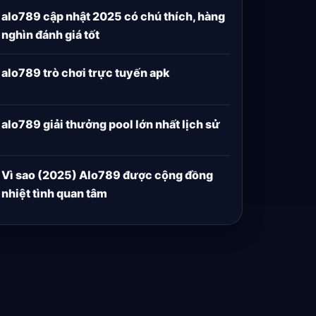
alo789 cập nhật 2025 có chú thích, hàng
nghìn đánh giá tốt
alo789 trò chơi trực tuyến apk
alo789 giải thưởng pool lớn nhất lịch sử
Vì sao (2025) Alo789 được cộng đồng
nhiệt tình quan tâm