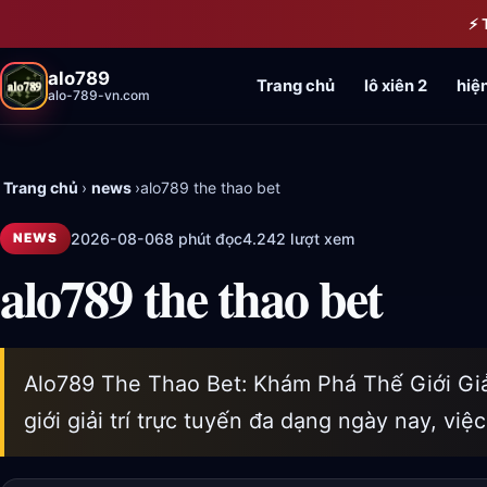
Bỏ qua đến nội dung chính
⚡ 
alo789
Trang chủ
lô xiên 2
hiệ
alo-789-vn.com
Trang chủ
›
news
›
alo789 the thao bet
2026-08-06
8 phút đọc
4.242 lượt xem
NEWS
alo789 the thao bet
Alo789 The Thao Bet: Khám Phá Thế Giới Giả
giới giải trí trực tuyến đa dạng ngày nay, vi