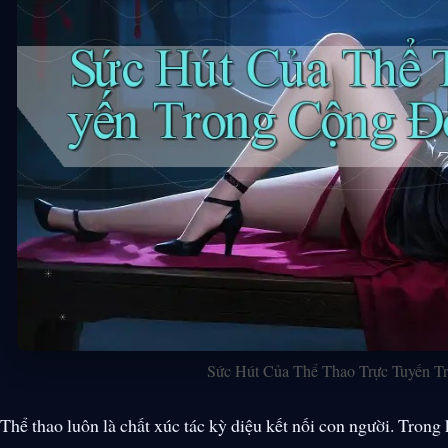
Sức Hút Của Thể Thao Trực Tuyến T
Thể thao luôn là chất xúc tác kỳ diệu kết nối con người. Trong 