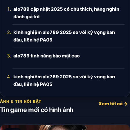
alo789 cập nhật 2025 có chú thích, hàng nghìn
đánh giá tốt
kinh nghiệm alo789 2025 so với kỳ vọng ban
đầu, liên hệ PA05
alo789 tính năng bảo mật cao
kinh nghiệm alo789 2025 so với kỳ vọng ban
đầu, liên hệ PA05
ẢNH & TIN NỔI BẬT
Xem tất cả →
Tin game mới có hình ảnh