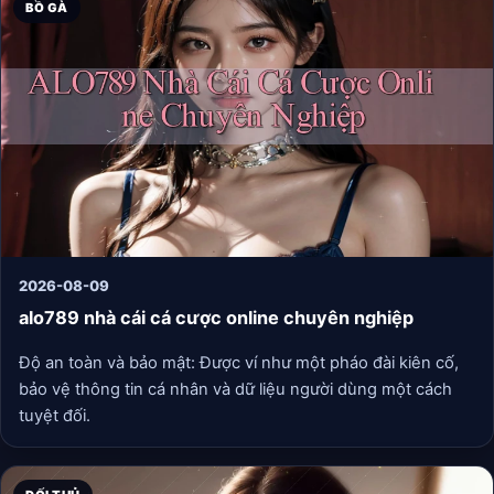
BỒ GÀ
2026-08-09
alo789 nhà cái cá cược online chuyên nghiệp
Độ an toàn và bảo mật: Được ví như một pháo đài kiên cố,
bảo vệ thông tin cá nhân và dữ liệu người dùng một cách
tuyệt đối.