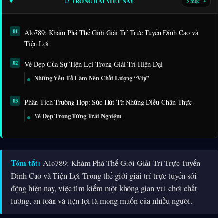
📑 TRONG BÀI VIẾT NÀY
3 mục
▾
Alo789: Khám Phá Thế Giới Giải Trí Trực Tuyến Đỉnh Cao và
Tiện Lợi
Vẻ Đẹp Của Sự Tiện Lợi Trong Giải Trí Hiện Đại
Những Yếu Tố Làm Nên Chất Lượng “Vip”
Phân Tích Trường Hợp: Sức Hút Từ Những Điều Chân Thực
Vẻ Đẹp Trong Từng Trải Nghiệm
Tóm tắt:
Alo789: Khám Phá Thế Giới Giải Trí Trực Tuyến
Đỉnh Cao và Tiện Lợi Trong thế giới giải trí trực tuyến sôi
động hiện nay, việc tìm kiếm một không gian vui chơi chất
lượng, an toàn và tiện lợi là mong muốn của nhiều người.