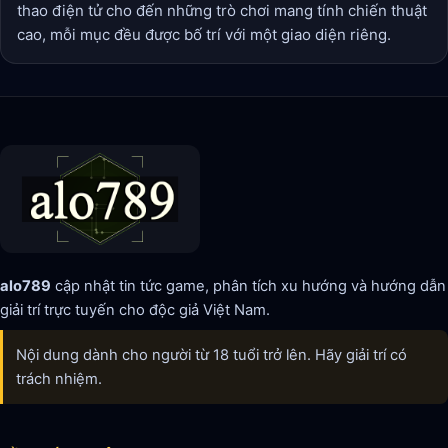
thao điện tử cho đến những trò chơi mang tính chiến thuật
cao, mỗi mục đều được bố trí với một giao diện riêng.
alo789
cập nhật tin tức game, phân tích xu hướng và hướng dẫn
giải trí trực tuyến cho độc giả Việt Nam.
Nội dung dành cho người từ 18 tuổi trở lên. Hãy giải trí có
trách nhiệm.