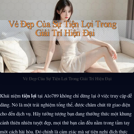
Vẻ Đẹp Của Sự Tiện Lợi Trong Giải Trí Hiện Đại
tiện lợi
Khái niệm
tại Alo789 không chỉ dừng lại ở việc truy cập dễ
dàng. Nó là một trải nghiệm tổng thể, được chăm chút từ giao diện
cho đến dịch vụ. Hãy tưởng tượng bạn đang thưởng thức một khung
cảnh thiên nhiên tuyệt đẹp, mọi thứ bạn cần đều nằm trong tầm tay
một cách hài hòa. Đó chính là cảm giác mà sự tiện nghi đích thực