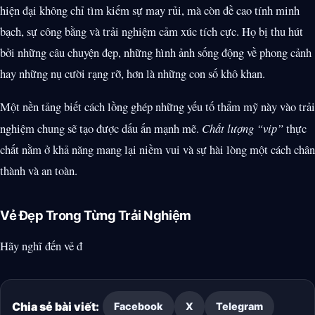
hiện đại không chỉ tìm kiếm sự may rủi, mà còn đề cao tính minh
bạch, sự công bằng và trải nghiệm cảm xúc tích cực. Họ bị thu hút
bởi những câu chuyện đẹp, những hình ảnh sống động về phong cảnh
hay những nụ cười rạng rỡ, hơn là những con số khô khan.
Một nền tảng biết cách lồng ghép những yếu tố thẩm mỹ này vào trải
nghiệm chung sẽ tạo được dấu ấn mạnh mẽ.
Chất lượng “vip”
thực
chất nằm ở khả năng mang lại niềm vui và sự hài lòng một cách chân
thành và an toàn.
Vẻ Đẹp Trong Từng Trải Nghiệm
Hãy nghĩ đến vẻ đ
Chia sẻ bài viết:
Facebook
X
Telegram