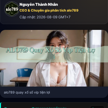
Nguyễn Thành Nhân
CEO & Chuyên gia phân tích alo789
Cập nhật:
2026-08-09
GMT+7
alo789 quay xổ số vip tiện lợi