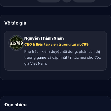
Về tác giả
Nguyễn Thành Nhân
CEO & Biên tập viên trưởng tại alo789
Phụ trách kiểm duyệt nội dung, phân tích thị
trường game và cập nhật tin tức mới cho độc
giả Việt Nam.
Đọc nhiều