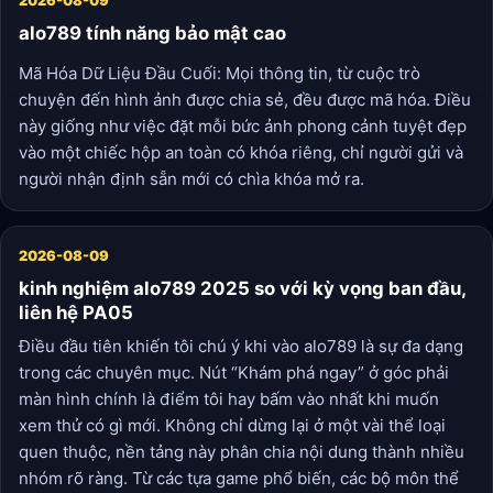
2026-08-09
alo789 tính năng bảo mật cao
Mã Hóa Dữ Liệu Đầu Cuối: Mọi thông tin, từ cuộc trò
chuyện đến hình ảnh được chia sẻ, đều được mã hóa. Điều
này giống như việc đặt mỗi bức ảnh phong cảnh tuyệt đẹp
vào một chiếc hộp an toàn có khóa riêng, chỉ người gửi và
người nhận định sẵn mới có chìa khóa mở ra.
2026-08-09
kinh nghiệm alo789 2025 so với kỳ vọng ban đầu,
liên hệ PA05
Điều đầu tiên khiến tôi chú ý khi vào alo789 là sự đa dạng
trong các chuyên mục. Nút “Khám phá ngay” ở góc phải
màn hình chính là điểm tôi hay bấm vào nhất khi muốn
xem thử có gì mới. Không chỉ dừng lại ở một vài thể loại
quen thuộc, nền tảng này phân chia nội dung thành nhiều
nhóm rõ ràng. Từ các tựa game phổ biến, các bộ môn thể