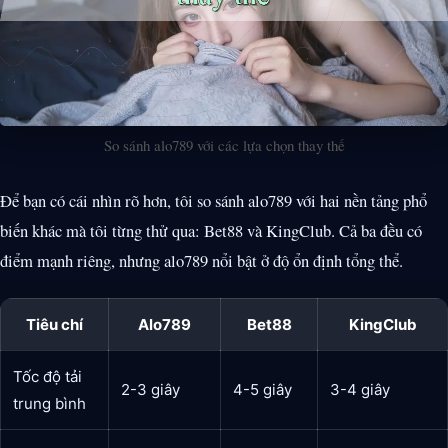
So sánh alo789 với các lựa chọn thay thế
Để bạn có cái nhìn rõ hơn, tôi so sánh alo789 với hai nền tảng phổ
biến khác mà tôi từng thử qua: Bet88 và KingClub. Cả ba đều có
điểm mạnh riêng, nhưng alo789 nổi bật ở độ ổn định tổng thể.
Tiêu chí
Alo789
Bet88
KingClub
Tốc độ tải
2-3 giây
4-5 giây
3-4 giây
trung bình