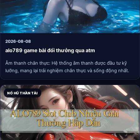
2026-08-08
alo789 game bài đổi thưởng qua atm
Âm thanh chân thực: Hệ thống âm thanh được đầu tư kỹ
lưỡng, mang lại trải nghiệm chân thực và sống động nhất.
NỔ HŨ THẦN TÀI