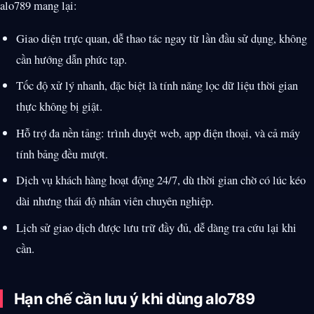
alo789 mang lại:
Giao diện trực quan, dễ thao tác ngay từ lần đầu sử dụng, không
cần hướng dẫn phức tạp.
Tốc độ xử lý nhanh, đặc biệt là tính năng lọc dữ liệu thời gian
thực không bị giật.
Hỗ trợ đa nền tảng: trình duyệt web, app điện thoại, và cả máy
tính bảng đều mượt.
Dịch vụ khách hàng hoạt động 24/7, dù thời gian chờ có lúc kéo
dài nhưng thái độ nhân viên chuyên nghiệp.
Lịch sử giao dịch được lưu trữ đầy đủ, dễ dàng tra cứu lại khi
cần.
Hạn chế cần lưu ý khi dùng alo789