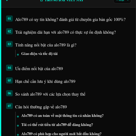
▾
Alo789 có uy tín không? đánh giá từ chuyên gia bản gốc 100%?
Trải nghiệm dài hạn với alo789 có thực sự ổn định không?
Tính năng nổi bật của alo789 là gì?
Giao diện và tốc độ tải
Ưu điểm nổi bật của alo789
Hạn chế cần lưu ý khi dùng alo789
So sánh alo789 với các lựa chọn thay thế
Câu hỏi thường gặp về alo789
Alo789 có an toàn về mặt thông tin cá nhân không?
Tôi có thể rút tiền từ alo789 dễ dàng không?
Alo789 có phù hợp cho người mới bắt đầu không?