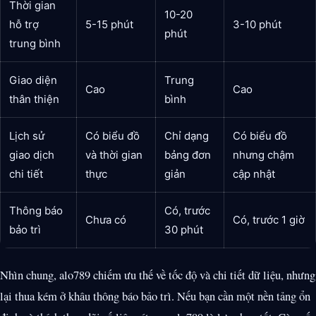
Thời gian
10-20
hỗ trợ
5-15 phút
3-10 phút
phút
trung bình
Giao diện
Trung
Cao
Cao
thân thiện
bình
Lịch sử
Có biểu đồ
Chỉ dạng
Có biểu đồ
giao dịch
và thời gian
bảng đơn
nhưng chậm
chi tiết
thực
giản
cập nhật
Thông báo
Có, trước
Chưa có
Có, trước 1 giờ
bảo trì
30 phút
Nhìn chung, alo789 chiếm ưu thế về tốc độ và chi tiết dữ liệu, nhưng
lại thua kém ở khâu thông báo bảo trì. Nếu bạn cần một nền tảng ổn