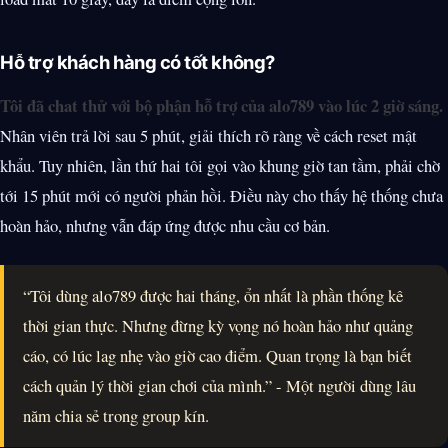
Hỗ trợ khách hàng có tốt không?
Tôi đã chat thử với bộ phận hỗ trợ của alo789 vào lúc 2 giờ sáng.
Nhân viên trả lời sau 5 phút, giải thích rõ ràng về cách reset mật
khẩu. Tuy nhiên, lần thứ hai tôi gọi vào khung giờ tan tầm, phải chờ
tới 15 phút mới có người phản hồi. Điều này cho thấy hệ thống chưa
hoàn hảo, nhưng vẫn đáp ứng được nhu cầu cơ bản.
“Tôi dùng alo789 được hai tháng, ổn nhất là phần thống kê
thời gian thực. Nhưng đừng kỳ vọng nó hoàn hảo như quảng
cáo, có lúc lag nhẹ vào giờ cao điểm. Quan trọng là bạn biết
cách quản lý thời gian chơi của mình.” - Một người dùng lâu
năm chia sẻ trong group kín.