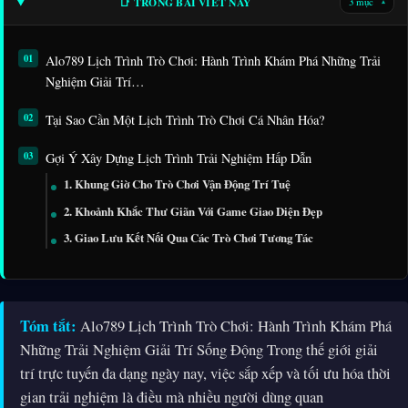
📑 TRONG BÀI VIẾT NÀY
3 mục
▾
Alo789 Lịch Trình Trò Chơi: Hành Trình Khám Phá Những Trải
Nghiệm Giải Trí…
Tại Sao Cần Một Lịch Trình Trò Chơi Cá Nhân Hóa?
Gợi Ý Xây Dựng Lịch Trình Trải Nghiệm Hấp Dẫn
1. Khung Giờ Cho Trò Chơi Vận Động Trí Tuệ
2. Khoảnh Khắc Thư Giãn Với Game Giao Diện Đẹp
3. Giao Lưu Kết Nối Qua Các Trò Chơi Tương Tác
Tóm tắt:
Alo789 Lịch Trình Trò Chơi: Hành Trình Khám Phá
Những Trải Nghiệm Giải Trí Sống Động Trong thế giới giải
trí trực tuyến đa dạng ngày nay, việc sắp xếp và tối ưu hóa thời
gian trải nghiệm là điều mà nhiều người dùng quan