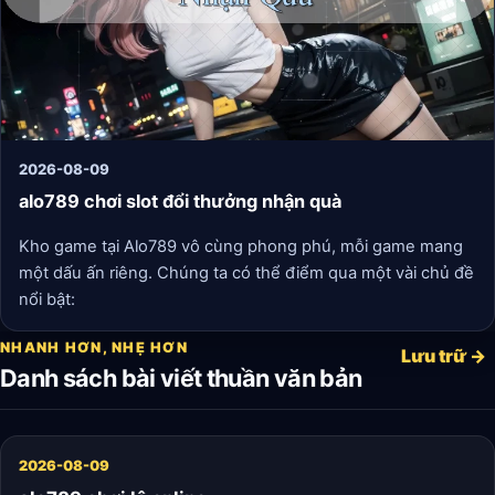
2026-08-09
alo789 chơi slot đổi thưởng nhận quà
Kho game tại Alo789 vô cùng phong phú, mỗi game mang
một dấu ấn riêng. Chúng ta có thể điểm qua một vài chủ đề
nổi bật:
NHANH HƠN, NHẸ HƠN
Lưu trữ →
Danh sách bài viết thuần văn bản
2026-08-09