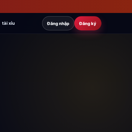
tài xỉu
Đăng nhập
Đăng ký