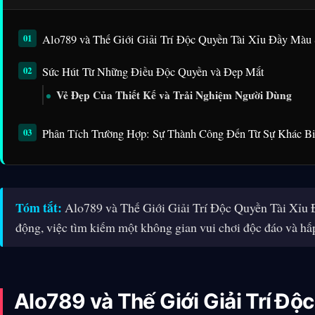
Alo789 và Thế Giới Giải Trí Độc Quyền Tài Xỉu Đầy Màu
Sức Hút Từ Những Điều Độc Quyền và Đẹp Mắt
Vẻ Đẹp Của Thiết Kế và Trải Nghiệm Người Dùng
Phân Tích Trường Hợp: Sự Thành Công Đến Từ Sự Khác Bi
Tóm tắt:
Alo789 và Thế Giới Giải Trí Độc Quyền Tài Xỉu Đầ
động, việc tìm kiếm một không gian vui chơi độc đáo và h
Alo789 và Thế Giới Giải Trí Độ