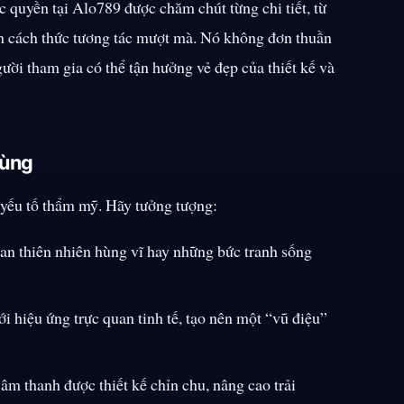
 quyền tại Alo789 được chăm chút từng chi tiết, từ
ến cách thức tương tác mượt mà. Nó không đơn thuần
gười tham gia có thể tận hưởng vẻ đẹp của thiết kế và
Dùng
à yếu tố thẩm mỹ. Hãy tưởng tượng:
n thiên nhiên hùng vĩ hay những bức tranh sống
i hiệu ứng trực quan tinh tế, tạo nên một “vũ điệu”
âm thanh được thiết kế chỉn chu, nâng cao trải