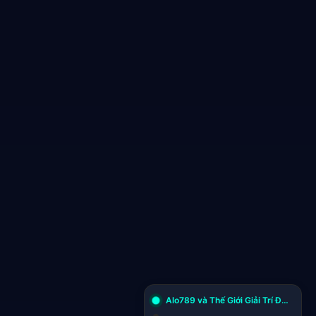
Alo789 và Thế Giới Giải Trí Độc Quyền Tài Xỉu Đầy Màu Sắc