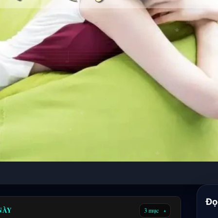
Đọ
 NÀY
3 mục
▾