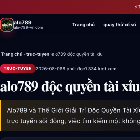
Bỏ qua đến nội dung chính
⚡ 
alo789
Trang chủ
quay thử xổ số
alo-789-vn.com
Trang chủ
›
truc-tuyen
›
alo789 độc quyền tài xỉu
2026-08-06
8 phút đọc
1.334 lượt xem
TRUC-TUYEN
alo789 độc quyền tài xỉu
Alo789 và Thế Giới Giải Trí Độc Quyền Tài Xỉu
trực tuyến sôi động, việc tìm kiếm một không