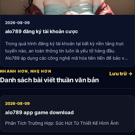
2026-08-09
alo789 đăng ký tài khoản cược
Trong quá trình đăng ký tài khoản tại bất kỳ nền tảng trực
tuyến nào, an toàn thông tin luôn là yếu tố hàng đầu.
Alo789 áp dụng các công nghệ mã hóa tiên tiến để bảo vệ
dữ liệu người dùng. Bạn cũng nên chủ động bảo vệ mình
NHANH HƠN, NHẸ HƠN
bằng cách: không
Lưu trữ →
Danh sách bài viết thuần văn bản
2026-08-09
alo789 app game download
Phân Tích Trường Hợp: Sức Hút Từ Thiết Kế Hình Ảnh