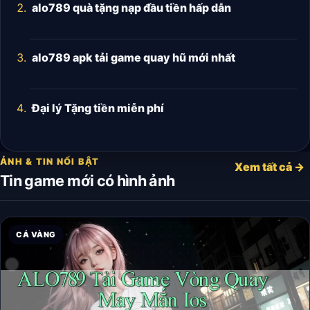
alo789 quà tặng nạp đầu tiền hấp dẫn
alo789 apk tải game quay hũ mới nhất
Đại lý Tặng tiền miễn phí
ẢNH & TIN NỔI BẬT
Xem tất cả →
Tin game mới có hình ảnh
CÁ VÀNG