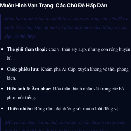
Muôn Hình Vạn Trạng: Các Chủ Đề Hấp Dẫn
Điều làm mình thích thú nhất là sự sáng tạo trong các chủ đề trò
chơi. Nó chẳng khác gì một bộ phim hay cuốn sách tương tác cả.
Bạn có thể thấy:
Thế giới thần thoại:
Các vị thần Hy Lạp, những con rồng huyền
bí.
Cuộc phiêu lưu:
Khám phá Ai Cập, xuyên không về thời phong
kiến.
Điện ảnh & Âm nhạc:
Hóa thân thành nhân vật trong các bộ
phim nổi tiếng.
Thiên nhiên:
Rừng rậm, đại dương với muôn loài động vật.
Mỗi chủ đề đều có hình ảnh, âm nhạc và câu chuyện riêng, biến
mỗi lần chơi thành một trải nghiệm giải trí sống động.