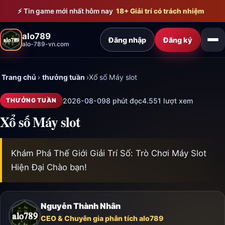
Bỏ qua đến nội dung chính
⚡ Tin game mới nhất hôm nay
18+ Giải trí có trách nhiệm
alo789
Đăng nhập
Đăng ký
alo-789-vn.com
Trang chủ
›
thưởng tuần
›
Xổ số Máy slot
2026-08-09
8 phút đọc
4.551 lượt xem
THƯỞNG TUẦN
Xổ số Máy slot
Khám Phá Thế Giới Giải Trí Số: Trò Chơi Máy Slot
Hiện Đại Chào bạn!
Nguyễn Thành Nhân
CEO & Chuyên gia phân tích alo789