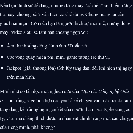
Nếu bạn thích sự dễ dàng, những dòng máy “cổ điển” với biểu tượng
trái cây, chuông, số 7 vẫn luôn có chỗ đứng. Chúng mang lại cảm
giác hoài niệm. Còn nếu bạn là người thích sự mới mẻ, những dòng
máy “video slot” sẽ làm bạn choáng ngợp với:
Âm thanh sống động, hình ảnh 3D sắc nét.
Các vòng quay miễn phí, mini-game tương tác thú vị.
Jackpot (giải thưởng lớn) tích lũy tăng dần, đôi khi hiển thị ngay
trên màn hình.
Mình nhớ có lần đọc một nghiên cứu của
“Tạp chí Công nghệ Giải
trí”
nói rằng, việc tích hợp các yếu tố kể chuyện vào trò chơi đã làm
tăng đáng kể trải nghiệm gắn kết của người tham gia. Nghe cũng có
lý, vì ai mà chẳng thích được là nhân vật chính trong một câu chuyện
của riêng mình, phải không?