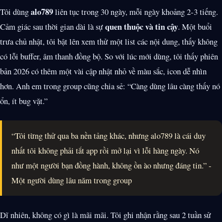
alo789
Tôi dùng
liên tục trong 30 ngày, mỗi ngày khoảng 2-3 tiếng.
quen thuộc và tin cậy
Cảm giác sau thời gian dài là sự
. Một buổi
trưa chủ nhật, tôi bật lên xem thử một list các nội dung, thấy không
có lỗi buffer, âm thanh đồng bộ. So với lúc mới dùng, tôi thấy phiên
bản 2026 có thêm một vài cập nhật nhỏ về màu sắc, icon dễ nhìn
hơn. Anh em trong group cũng chia sẻ: “Càng dùng lâu càng thấy nó
ổn, ít bug vặt.”
“Tôi từng thử qua ba nền tảng khác, nhưng alo789 là cái duy
nhất tôi không phải tắt app rồi mở lại vì lỗi hàng ngày. Nó
như một người bạn đồng hành, không ồn ào nhưng đáng tin.” -
Một người dùng lâu năm trong group
Dĩ nhiên, không có gì là mãi mãi. Tôi ghi nhận rằng sau 2 tuần sử