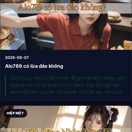
2026-08-07
Alo789 có lừa đảo không
Cuối cùng, nếu có bất kỳ vấn đề gì phát sinh, đừng ngần
ngại liên hệ với bộ phận hỗ trợ. Mình thấy đội ngũ này
khá nhiệt tình và phản hồi nhanh. Chỉ cần bạn mô tả rõ
ràng, họ sẽ giúp bạn giải quyết một cách gọn gàng.
Đừng tự mày mò rồi làm hỏng việc, phí thời gian lắm.
HIỆP MỘT