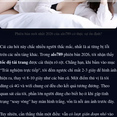
Phiên bản mới nhất 2026 của alo789 có thực sự ổn định?
Cái câu hỏi này chắc nhiều người thắc mắc, nhất là ai từng bị lỗi
alo789
trên các nền tảng khác. Trong
phiên bản 2026, tôi nhận thấy
tốc độ tải trang
được cải thiện rõ rệt. Chẳng hạn, khi bấm vào mục
“Trải nghiệm trực tiếp”, tôi đếm ngược chỉ mất 2-3 giây để hình ảnh
hiện ra, thay vì 8-10 giây như các bản cũ. Một điểm thú vị là tôi
dùng cả 4G và wifi chung cư đều cho kết quả tương đương. Theo
quan sát của tôi, phần lớn người dùng cho biết họ ít khi gặp tình
trạng “xoay vòng” hay màn hình trắng, vốn là nỗi ám ảnh trước đây.
Tuy nhiên, cần thẳng thắn một điều: vẫn có
lượt gián đoạn nhỏ
vào