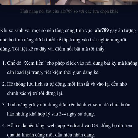
Tính năng nổi bật của alo789 so với các lựa chọn khác
alo789
Khi so sánh với một số nền tảng cùng lĩnh vực,
gây ấn tượng
nhờ bộ tính năng được thiết kế tập trung vào trải nghiệm người
dùng. Tôi liệt kê ra đây vài điểm nổi bật mà tôi thấy:
Chế độ “Xem liền” cho phép click vào nội dung bất kỳ mà không
cần load lại trang, tiết kiệm thời gian đáng kể.
Hệ thống lưu lịch sử tự động, mỗi lần tắt và vào lại đều nhớ
chính xác vị trí tôi dừng lại.
Tính năng gợi ý nội dung dựa trên hành vi xem, dù chưa hoàn
hảo nhưng khá hợp lý sau 3-4 ngày sử dụng.
Hỗ trợ đa nền tảng: web, app Android và iOS, đồng bộ dữ liệu
qua tài khoản cùng một dấu hiệu nhận dạng.