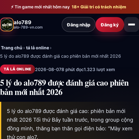
Bỏ qua đến nội dung chính
⚡ Tin game mới nhất hôm nay
18+ Giải trí có trách nhiệm
alo789
Đăng nhập
Đăng ký
alo-789-vn.com
Trang chủ
›
tá lả online
›
5 lý do alo789 được đánh giá cao phiên bản mới nhất 2026
2026-08-07
8 phút đọc
1.323 lượt xem
TÁ LẢ ONLINE
5 lý do alo789 được đánh giá cao phiên
bản mới nhất 2026
5 lý do alo789 được đánh giá cao: phiên bản mới
nhất 2026 Tối thứ Bảy tuần trước, trong group cộng
đồng mình, thằng bạn thân gọi điện bảo: "Mày xem
thử con alo7.