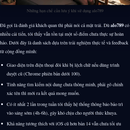
Những hạn chế cần lưu ý khi sử dụng alo789
alo789
Đã gọi là đánh giá khách quan thì phải nói cả mặt trái. Dù
có
nhiều cải tiến, tôi thấy vẫn tồn tại một số điểm chưa thực sự hoàn
hảo. Dưới đây là danh sách dựa trên trải nghiệm thực tế và feedback
từ cộng đồng mình:
Giao diện trên điện thoại đôi khi bị lệch chữ nếu dùng trình
duyệt cũ (Chrome phiên bản dưới 100).
Tính năng tìm kiếm nội dung chưa thông minh, phải gõ chính
xác tên thì mới ra kết quả mong muốn.
Có ít nhất 2 lần trong tuần tôi thấy hệ thống thông báo bảo trì
vào sáng sớm (4h-6h), gây khó chịu cho người thức khuya.
Khả năng tương thích với iOS cũ hơn bản 14 vẫn chưa tối ưu