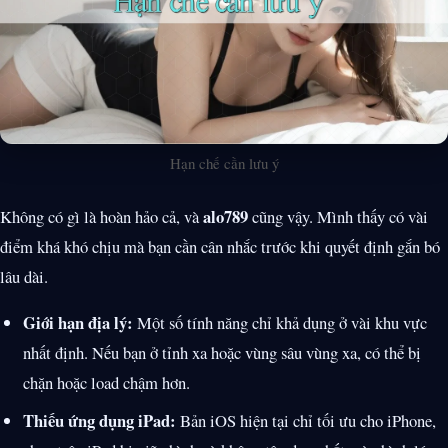
Hạn chế cần lưu ý
alo789
Không có gì là hoàn hảo cả, và
cũng vậy. Mình thấy có vài
điểm khá khó chịu mà bạn cần cân nhắc trước khi quyết định gắn bó
lâu dài.
Giới hạn địa lý:
Một số tính năng chỉ khả dụng ở vài khu vực
nhất định. Nếu bạn ở tỉnh xa hoặc vùng sâu vùng xa, có thể bị
chặn hoặc load chậm hơn.
Thiếu ứng dụng iPad:
Bản iOS hiện tại chỉ tối ưu cho iPhone,