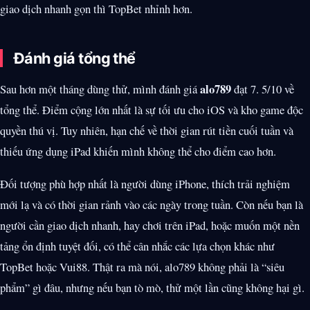
giao dịch nhanh gọn thì TopBet nhỉnh hơn.
Đánh giá tổng thể
alo789
Sau hơn một tháng dùng thử, mình đánh giá
đạt 7. 5/10 về
tổng thể. Điểm cộng lớn nhất là sự tối ưu cho iOS và kho game độc
quyền thú vị. Tuy nhiên, hạn chế về thời gian rút tiền cuối tuần và
thiếu ứng dụng iPad khiến mình không thể cho điểm cao hơn.
Đối tượng phù hợp nhất là người dùng iPhone, thích trải nghiệm
mới lạ và có thời gian rảnh vào các ngày trong tuần. Còn nếu bạn là
người cần giao dịch nhanh, hay chơi trên iPad, hoặc muốn một nền
tảng ổn định tuyệt đối, có thể cân nhắc các lựa chọn khác như
TopBet hoặc Vui88. Thật ra mà nói, alo789 không phải là “siêu
phẩm” gì đâu, nhưng nếu bạn tò mò, thử một lần cũng không hại gì.