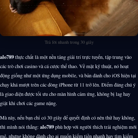
Trả lời nhanh trong 30 giây
alo789
thực chất là một nền tảng giải trí trực tuyến, tập trung vào
các trò chơi casino và cá cược thể thao. Về mặt kỹ thuật, nó hoạt
động giống như một ứng dụng mobile, và bản dành cho iOS hiện tại
chạy khá mượt trên các dòng iPhone từ 11 trở lên. Điểm đáng chú ý
là giao diện được tối ưu cho màn hình cảm ứng, không bị lag hay
giật khi chơi các game nặng.
Mà này, nếu bạn chỉ có 30 giây để quyết định có nên thử hay không,
alo789
thì mình nói thẳng:
phù hợp với người thích trải nghiệm mới
mẻ, nhưng không dành cho ai muốn kiếm tiền nhanh hay tìm kiếm