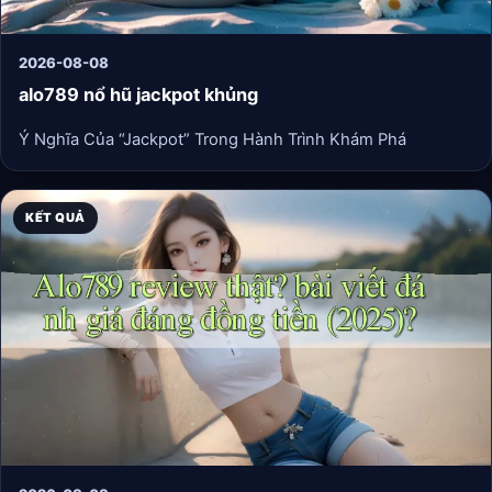
2026-08-08
alo789 nổ hũ jackpot khủng
Ý Nghĩa Của “Jackpot” Trong Hành Trình Khám Phá
KẾT QUẢ