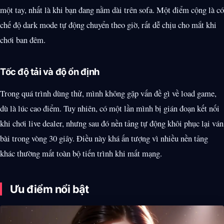
một tay, nhất là khi bạn đang nằm dài trên sofa. Một điểm cộng là có
chế độ dark mode tự động chuyển theo giờ, rất dễ chịu cho mắt khi
chơi ban đêm.
Tốc độ tải và độ ổn định
Trong quá trình dùng thử, mình không gặp vấn đề gì về load game,
dù là lúc cao điểm. Tuy nhiên, có một lần mình bị gián đoạn kết nối
khi chơi live dealer, nhưng sau đó nền tảng tự động khôi phục lại ván
bài trong vòng 30 giây. Điều này khá ấn tượng vì nhiều nền tảng
khác thường mất toàn bộ tiến trình khi mất mạng.
Ưu điểm nổi bật