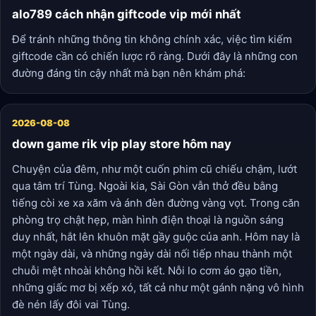
alo789 cách nhận giftcode vip mới nhất
Để tránh những thông tin không chính xác, việc tìm kiếm
giftcode cần có chiến lược rõ ràng. Dưới đây là những con
đường đáng tin cậy nhất mà bạn nên khám phá:
2026-08-08
down game rik vip play store hôm nay
Chuyện của đêm, như một cuốn phim cũ chiếu chậm, lướt
qua tâm trí Tùng. Ngoài kia, Sài Gòn vẫn thở đều bằng
tiếng còi xe xa xăm và ánh đèn đường vàng vọt. Trong căn
phòng trọ chật hẹp, màn hình điện thoại là nguồn sáng
duy nhất, hắt lên khuôn mặt gầy guộc của anh. Hôm nay là
một ngày dài, và những ngày dài nối tiếp nhau thành một
chuỗi mệt nhoài không hồi kết. Nỗi lo cơm áo gạo tiền,
những giấc mơ bị xếp xó, tất cả như một gánh nặng vô hình
đè nén lấy đôi vai Tùng.