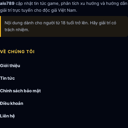
alo789
cập nhật tin tức game, phân tích xu hướng và hướng dẫn
giải trí trực tuyến cho độc giả Việt Nam.
Nội dung dành cho người từ 18 tuổi trở lên. Hãy giải trí có
trách nhiệm.
VỀ CHÚNG TÔI
Giới thiệu
Tin tức
Chính sách bảo mật
Điều khoản
Liên hệ