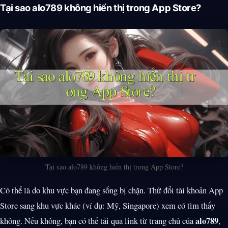
Tại sao alo789 không hiển thị trong App Store?
Tại sao alo789 không hiển thị trong App Store?
Có thể là do khu vực bạn đang sống bị chặn. Thử đổi tài khoản App
Store sang khu vực khác (ví dụ: Mỹ, Singapore) xem có tìm thấy
alo789
không. Nếu không, bạn có thể tải qua link từ trang chủ của
,