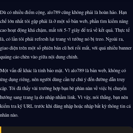
Dù có nhiều điểm cộng, alo789 cũng không phải là hoàn hảo. Hạn
chế lớn nhất tôi gặp phải là ở một số bản web, phần tìm kiếm nâng
cao hoạt động khá chậm, mất tới 5-7 giây để trả về kết quả. Thực tế
là, có lần tôi phải refresh lại trang vì tưởng nó bị treo. Ngoài ra,
giao diện trên một số phiên bản cũ hơi rối mắt, với quá nhiều banner
quảng cáo chèn vào giữa nội dung chính.
Một vấn đề khác là tính bảo mật. Vì alo789 là bản web, không có
ứng dụng riêng, nên người dùng cần tự chú ý đến đường dẫn truy
cập. Tôi đã thấy vài trường hợp bạn bè phàn nàn về việc bị chuyển
hướng sang trang lạ do nhập nhầm link. Vì vậy, nói thẳng, bạn nên
kiểm tra kỹ URL trước khi đăng nhập hoặc nhập bất kỳ thông tin cá
nhân nào.