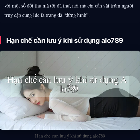
với một số đối thủ mà tôi đã thử, nơi mà chỉ cần vài trăm người
truy cập cùng lúc là trang đã “đứng hình”.
Hạn chế cần lưu ý khi sử dụng alo789
Hạn chế cần lưu ý khi sử dụng alo789