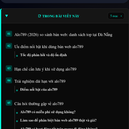
📑 TRONG BÀI VIẾT NÀY
5 mục
▾
Alo789 (2026) so sánh bản web: danh sách top tại Đà Nẵng
Ưu điểm nổi bật khi dùng bản web alo789
Tốc độ phản hồi và độ ổn định
Hạn chế cần lưu ý khi sử dụng alo789
Trải nghiệm dài hạn với alo789
Điểm nổi bật của alo789
Câu hỏi thường gặp về alo789
Alo789 có miễn phí sử dụng không?
Làm sao để phân biệt bản web alo789 thật và giả?
Alo789 có hoạt động tốt trên mạng di động không?