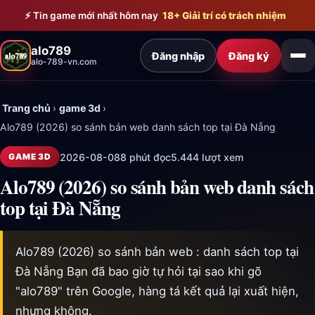
Bỏ qua đến nội dung chính
⚡ Tin game mới nhất hôm nay
18+ Giải trí có trách nhiệm
alo789
Đăng nhập
Đăng ký
alo-789-vn.com
Trang chủ
›
game 3d
›
Alo789 (2026) so sánh bản web danh sách top tại Đà Nẵng
2026-08-08
8 phút đọc
5.444 lượt xem
GAME 3D
Alo789 (2026) so sánh bản web danh sách
top tại Đà Nẵng
Alo789 (2026) so sánh bản web : danh sách top tại
Đà Nẵng Bạn đã bao giờ tự hỏi tại sao khi gõ
"alo789" trên Google, hàng tá kết quả lại xuất hiện,
nhưng không.