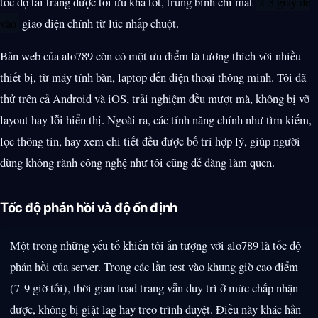
tốc độ tải trang được tối ưu khá tốt, trung bình chỉ mất
2-3 giây để
vào
giao diện chính từ lúc nhấp chuột.
Bản web của alo789 còn có một ưu điểm là tương thích với nhiều
thiết bị, từ máy tính bàn, laptop đến điện thoại thông minh. Tôi đã
thử trên cả Android và iOS, trải nghiệm đều mượt mà, không bị vỡ
layout hay lỗi hiển thị. Ngoài ra, các tính năng chính như tìm kiếm,
lọc thông tin, hay xem chi tiết đều được bố trí hợp lý, giúp người
dùng không rành công nghệ như tôi cũng dễ dàng làm quen.
Tốc độ phản hồi và độ ổn định
Một trong những yếu tố khiến tôi ấn tượng với alo789 là tốc độ
phản hồi của server. Trong các lần test vào khung giờ cao điểm
(7-9 giờ tối), thời gian load trang vẫn duy trì ở mức chấp nhận
được, không bị giật lag hay treo trình duyệt. Điều này khác hẳn