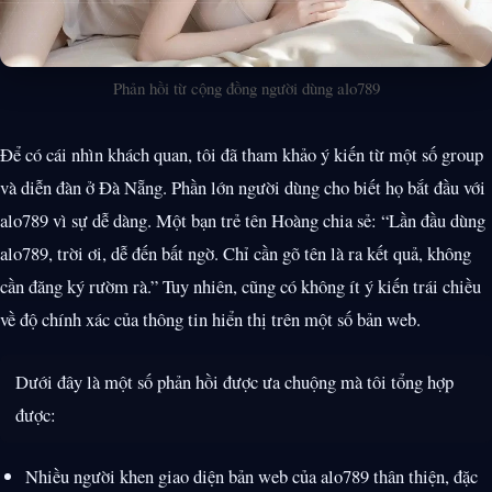
Phản hồi từ cộng đồng người dùng alo789
Để có cái nhìn khách quan, tôi đã tham khảo ý kiến từ một số group
và diễn đàn ở Đà Nẵng. Phần lớn người dùng cho biết họ bắt đầu với
alo789 vì sự dễ dàng. Một bạn trẻ tên Hoàng chia sẻ: “Lần đầu dùng
alo789, trời ơi, dễ đến bất ngờ. Chỉ cần gõ tên là ra kết quả, không
cần đăng ký rườm rà.” Tuy nhiên, cũng có không ít ý kiến trái chiều
về độ chính xác của thông tin hiển thị trên một số bản web.
Dưới đây là một số phản hồi được ưa chuộng mà tôi tổng hợp
được:
Nhiều người khen giao diện bản web của alo789 thân thiện, đặc