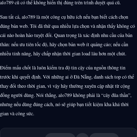
alo789 cũ có thể không hiển thị đúng trên trình duyệt quá cũ.
Sau tất cả, alo789 là một công cụ hữu ích nếu bạn biết cách chọn
đúng bản web. Tôi đã thử qua nhiều lựa chọn và nhận thấy không có
cái nào hoàn hảo tuyệt đối. Quan trọng là xác định nhu cầu của bản
thân: nếu ưu tiên tốc độ, hãy chọn bản web ít quảng cáo; nếu cần
nhiều tính năng, hãy chấp nhận thời gian load lâu hơn một chút.
Điểm mấu chốt là luôn kiểm tra độ tin cậy của nguồn thông tin
trước khi quyết định. Với những ai ở Đà Nẵng, danh sách top có thể
thay đổi theo thời gian, vì vậy hãy thường xuyên cập nhật từ cộng
đồng người dùng. Nói thẳng, alo789 không phải là “cây đũa thần”,
nhưng nếu dùng đúng cách, nó sẽ giúp bạn tiết kiệm kha khá thời
gian và công sức.