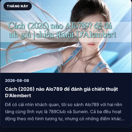
THÁNG NÀY
2026-08-08
Cách (2026) nào Alo789 để đánh giá chiến thuật
D'Alembert
Để có cái nhìn khách quan, tôi so sánh Alo789 với hai nền
tảng cùng lĩnh vực là 789Club và Sunwin. Cả ba đều hoạt
động theo mô hình tương tự, nhưng có những điểm khác
biệt rõ rệt. Dưới đây là bảng so sánh chi tiết dựa trên trải