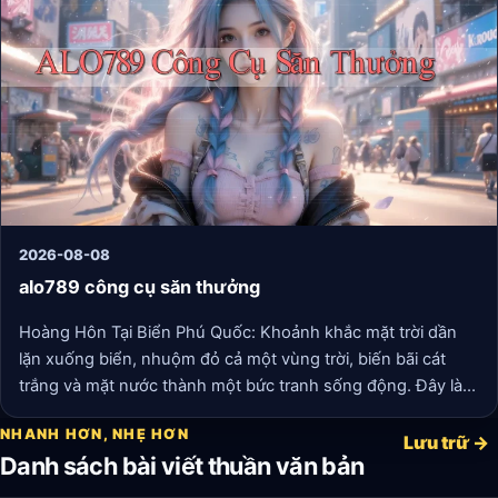
2026-08-08
alo789 công cụ săn thưởng
Hoàng Hôn Tại Biển Phú Quốc: Khoảnh khắc mặt trời dần
lặn xuống biển, nhuộm đỏ cả một vùng trời, biến bãi cát
trắng và mặt nước thành một bức tranh sống động. Đây là
món quà xứng đáng cho những ai biết chờ đợi.
NHANH HƠN, NHẸ HƠN
Lưu trữ →
Danh sách bài viết thuần văn bản