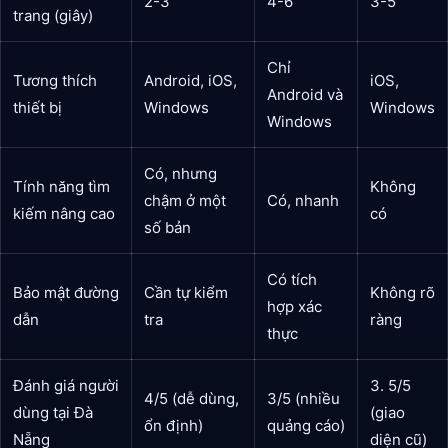
2-3
4-6
3-5
trang (giây)
Chỉ
Tương thích
Android, iOS,
iOS,
Android và
thiết bị
Windows
Windows
Windows
Có, nhưng
Tính năng tìm
Không
chậm ở một
Có, nhanh
kiếm nâng cao
có
số bản
Có tích
Bảo mật đường
Cần tự kiểm
Không rõ
hợp xác
dẫn
tra
ràng
thực
Đánh giá người
3. 5/5
4/5 (dễ dùng,
3/5 (nhiều
dùng tại Đà
(giao
ổn định)
quảng cáo)
Nẵng
diện cũ)