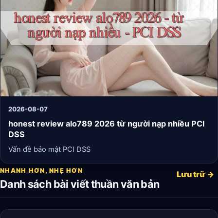
2026-08-07
honest review alo789 2026 từ người nạp nhiều PCI
DSS
Vấn đề bảo mật PCI DSS
NHANH HƠN, NHẸ HƠN
Lưu trữ →
Danh sách bài viết thuần văn bản