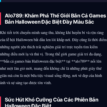
Alo789: Khám Phá Thế Giới Bắn Cá Games
Bản Halloween Đặc Biệt Đầy Màu Sắc
Khi tiết trời chuyển mình sang thu, không khí huyền bí và rộn ràng
của lễ hội Halloween bắt đầu len lỏi khắp nơi. Đây cũng là thời điểm
những người yêu thích trải nghiệm giải trí trực tuyến tìm kiếm
những điều mới lạ và thú vị. Trong thế giới game giải trí đa dạng,
**bắn cá games bản Halloween đặc biệt** tại **alo789** nổi lên
như một làn gió mới, mang đến không chỉ là những phút giây thư
giãn mà còn là một bữa tiệc visual sống động, nơi vẻ đẹp của hình
ảnh và sự sáng tạo được tôn vinh.
Sức Hút Khó Cưỡng Của Các Phiên Bản
Halloween Đặc Biệt