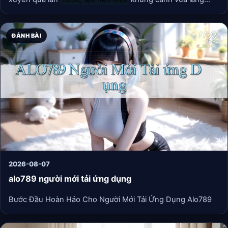
mạn vừa bí ẩn.
ĐÁNH BÀI
2026-08-07
alo789 người mới tải ứng dụng
Bước Đầu Hoàn Hảo Cho Người Mới Tải Ứng Dụng Alo789