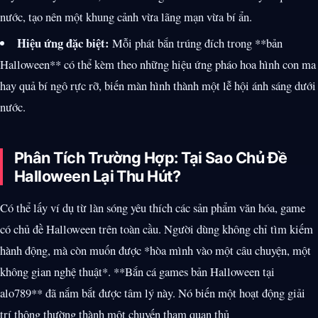
nước, tạo nên một khung cảnh vừa lãng mạn vừa bí ẩn.
Hiệu ứng đặc biệt:
Mỗi phát bắn trúng đích trong **bản
Halloween** có thể kèm theo những hiệu ứng pháo hoa hình con ma
hay quả bí ngô rực rỡ, biến màn hình thành một lễ hội ánh sáng dưới
nước.
Phân Tích Trường Hợp: Tại Sao Chủ Đề
Halloween Lại Thu Hút?
Có thể lấy ví dụ từ làn sóng yêu thích các sản phẩm văn hóa, game
có chủ đề Halloween trên toàn cầu. Người dùng không chỉ tìm kiếm
hành động, mà còn muốn được *hòa mình vào một câu chuyện, một
không gian nghệ thuật*. **Bắn cá games bản Halloween tại
alo789** đã nắm bắt được tâm lý này. Nó biến một hoạt động giải
trí thông thường thành một chuyến tham quan thủ