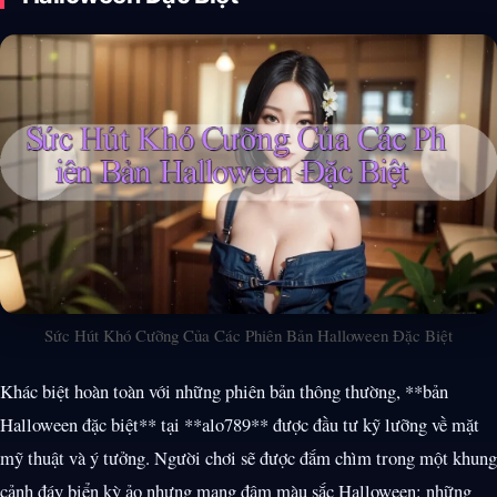
Sức Hút Khó Cưỡng Của Các Phiên Bản Halloween Đặc Biệt
Khác biệt hoàn toàn với những phiên bản thông thường, **bản
Halloween đặc biệt** tại **alo789** được đầu tư kỹ lưỡng về mặt
mỹ thuật và ý tưởng. Người chơi sẽ được đắm chìm trong một khung
cảnh đáy biển kỳ ảo nhưng mang đậm màu sắc Halloween: những