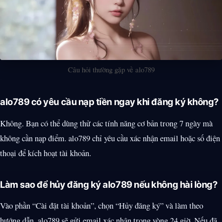
Câu hỏi thường gặp về alo789
alo789 có yêu cầu nạp tiền ngay khi đăng ký không?
Không. Bạn có thể dùng thử các tính năng cơ bản trong 7 ngày mà
không cần nạp điểm. alo789 chỉ yêu cầu xác nhận email hoặc số điện
thoại để kích hoạt tài khoản.
Làm sao để hủy đăng ký alo789 nếu không hài lòng?
Vào phần “Cài đặt tài khoản”, chọn “Hủy đăng ký” và làm theo
hướng dẫn. alo789 sẽ gửi email xác nhận trong vòng 24 giờ. Nếu đã