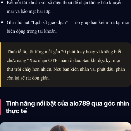
Kết nối tài khoản với số điện thoại để nhận thông báo khuyến
mãi và bảo mật hai lớp.
Ghi nhớ nút “Lịch sử giao dịch” — nó giúp bạn kiểm tra lại mọi
biến động trong tài khoản.
Thực tế là, tôi từng mất gần 20 phút loay hoay vì không biết
chức năng “Xác nhận OTP” nằm ở đâu. Sau khi đọc kỹ, mọi
thứ trôi chảy hơn nhiều. Nếu bạn kiên nhẫn vài phút đầu, phần
còn lại sẽ rất đơn giản.
Tính năng nổi bật của alo789 qua góc nhìn
thực tế