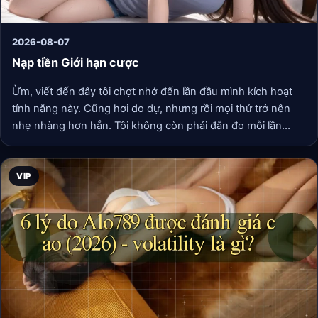
2026-08-07
Nạp tiền Giới hạn cược
Ừm, viết đến đây tôi chợt nhớ đến lần đầu mình kích hoạt
tính năng này. Cũng hơi do dự, nhưng rồi mọi thứ trở nên
nhẹ nhàng hơn hẳn. Tôi không còn phải đắn đo mỗi lần
nhấn nút, vì đã có một kế hoạch rõ ràng rồi. Trải nghiệm
chơi game vì thế mà trở nên sạch sẽ, vui vẻ và đúng nghĩa
giải trí. Có lẽ, đôi khi một chút “kỷ luật” nho nhỏ lại mở ra
VIP
nhiều “tự do” hơn mình tưởng. Bạn thử xem nhé, biết đâu
bạn cũng sẽ tìm thấy sự thoải mái mà tôi đã tìm thấy.