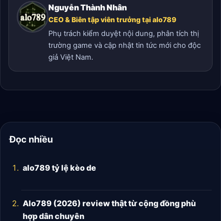
Nguyễn Thành Nhân
CEO & Biên tập viên trưởng tại alo789
Phụ trách kiểm duyệt nội dung, phân tích thị
trường game và cập nhật tin tức mới cho độc
giả Việt Nam.
Đọc nhiều
alo789 tỷ lệ kèo de
Alo789 (2026) review thật từ cộng đồng phù
hợp dân chuyên