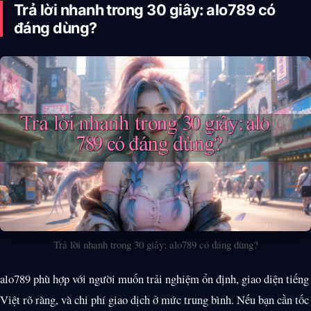
Trả lời nhanh trong 30 giây: alo789 có
đáng dùng?
Trả lời nhanh trong 30 giây: alo789 có đáng dùng?
alo789 phù hợp với người muốn trải nghiệm ổn định, giao diện tiếng
Việt rõ ràng, và chi phí giao dịch ở mức trung bình. Nếu bạn cần tốc