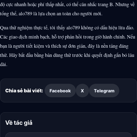
độ cực nhanh hoặc phí thấp nhất, có thể cân nhắc trang B. Nhưng về
tổng thể, alo789 là lựa chọn an toàn cho người mới.
Qua thử nghiệm thực tế, tôi thấy alo789 không có dấu hiệu lừa đảo.
Các giao dịch minh bạch, hỗ trợ phản hồi trong giờ hành chính. Nếu
bạn là người tiết kiệm và thích sự đơn giản, đây là nền tảng đáng
thử. Hãy bắt đầu bằng bản dùng thử trước khi quyết định gắn bó lâu
dài.
Chia sẻ bài viết:
Facebook
X
Telegram
Về tác giả