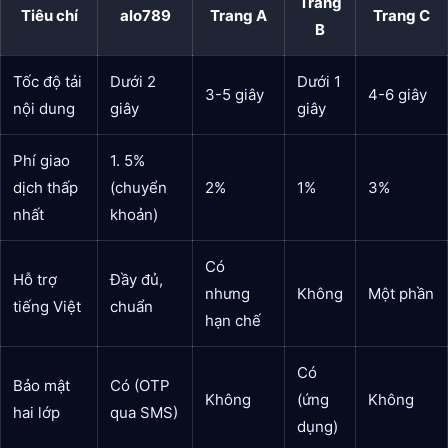
Trang
Tiêu chí
alo789
Trang A
Trang C
B
Tốc độ tải
Dưới 2
Dưới 1
3-5 giây
4-6 giây
nội dung
giây
giây
Phí giao
1. 5%
dịch thấp
(chuyển
2%
1%
3%
nhất
khoản)
Có
Hỗ trợ
Đầy đủ,
nhưng
Không
Một phần
tiếng Việt
chuẩn
hạn chế
Có
Bảo mật
Có (OTP
Không
(ứng
Không
hai lớp
qua SMS)
dụng)