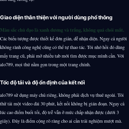
Giao diện thân thiện với người dùng phổ thông
Màu sắc chủ đạo là xanh dương và trắng, không quá chói mắt.
Các biểu tượng được thiết kế đơn giản, dễ nhận diện. Ngay cả người
không rành công nghệ cũng có thể tự thao tác. Tôi nhớ hồi đó dùng
mấy trang cũ, phải mở nhiều tab mới tìm được mục mình cần. Với
alo789, mọi thứ nằm gọn trong một trang chính.
Tốc độ tải và độ ổn định của kết nối
alo789 sử dụng máy chủ riêng, không phải dịch vụ thuê ngoài. Tôi
thử tải một video dài 30 phút, kết nối không bị gián đoạn. Ngay cả
lúc cao điểm buổi tối, độ trễ vẫn ở mức chấp nhận được (dưới 3
giây). Đây là điểm cộng rõ ràng cho ai cần trải nghiệm mượt mà.