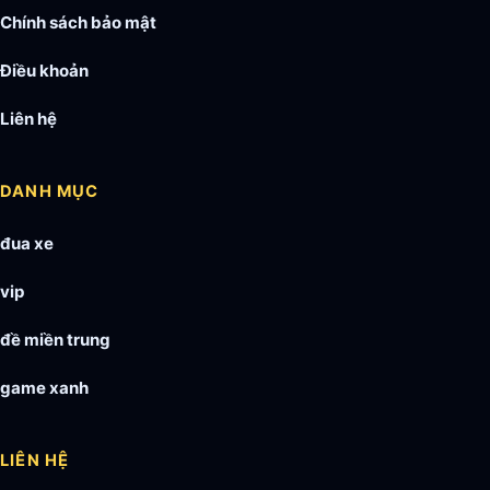
Chính sách bảo mật
Điều khoản
Liên hệ
DANH MỤC
đua xe
vip
đề miền trung
game xanh
LIÊN HỆ