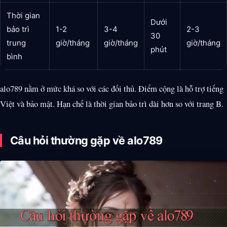
Thời gian
Dưới
bảo trì
1-2
3-4
2-3
30
trung
giờ/tháng
giờ/tháng
giờ/tháng
phút
bình
alo789 nằm ở mức khá so với các đối thủ. Điểm cộng là hỗ trợ tiếng
Việt và bảo mật. Hạn chế là thời gian bảo trì dài hơn so với trang B.
Câu hỏi thường gặp về alo789