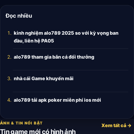
Đọc nhiều
kinh nghiệm alo789 2025 so với kỳ vọng ban
đầu, liên hệ PA05
alo789 tham gia bắn cá đổi thưởng
nhà cái Game khuyến mãi
alo789 tải apk poker miễn phí ios mới
ẢNH & TIN NỔI BẬT
Xem tất cả →
Tin game mới có hình ảnh