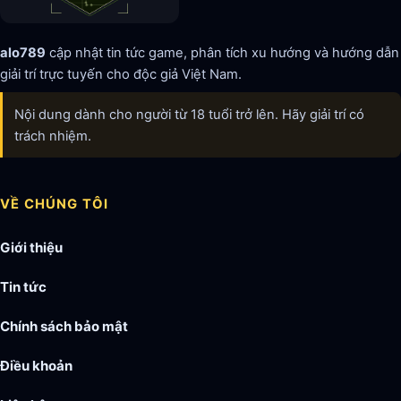
alo789
cập nhật tin tức game, phân tích xu hướng và hướng dẫn
giải trí trực tuyến cho độc giả Việt Nam.
Nội dung dành cho người từ 18 tuổi trở lên. Hãy giải trí có
trách nhiệm.
VỀ CHÚNG TÔI
Giới thiệu
Tin tức
Chính sách bảo mật
Điều khoản