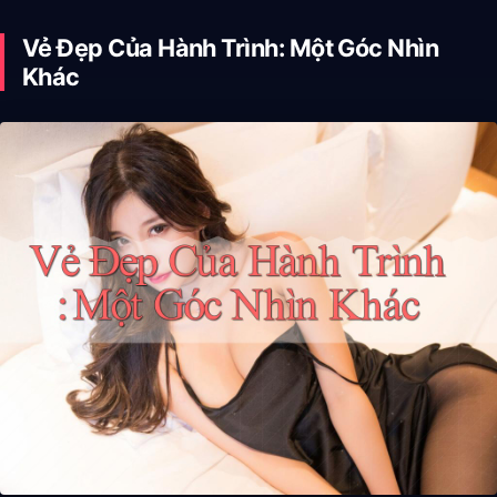
Vẻ Đẹp Của Hành Trình: Một Góc Nhìn
Khác