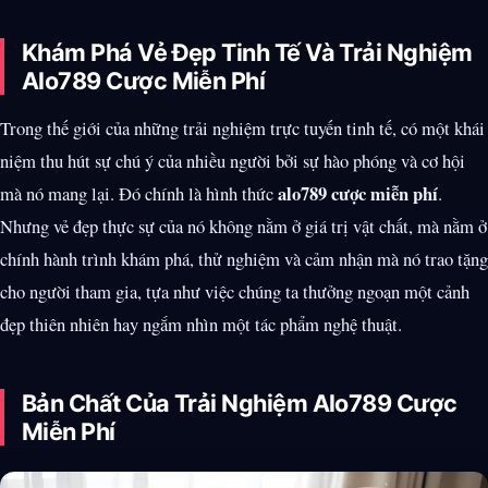
Khám Phá Vẻ Đẹp Tinh Tế Và Trải Nghiệm
Alo789 Cược Miễn Phí
Trong thế giới của những trải nghiệm trực tuyến tinh tế, có một khái
niệm thu hút sự chú ý của nhiều người bởi sự hào phóng và cơ hội
alo789 cược miễn phí
mà nó mang lại. Đó chính là hình thức
.
Nhưng vẻ đẹp thực sự của nó không nằm ở giá trị vật chất, mà nằm ở
chính hành trình khám phá, thử nghiệm và cảm nhận mà nó trao tặng
cho người tham gia, tựa như việc chúng ta thưởng ngoạn một cảnh
đẹp thiên nhiên hay ngắm nhìn một tác phẩm nghệ thuật.
Bản Chất Của Trải Nghiệm Alo789 Cược
Miễn Phí