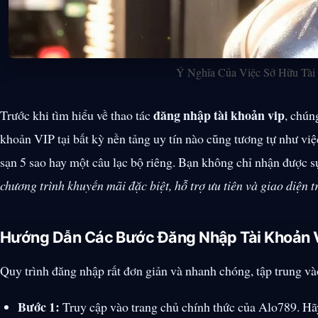
Ý Nghĩa Của Việc Sở Hữu Tài
đăng nhập tài khoản vip
Trước khi tìm hiểu về thao tác
, chún
khoản VIP tại bất kỳ nền tảng uy tín nào cũng tương tự như vi
sạn 5 sao hay một câu lạc bộ riêng. Bạn không chỉ nhận được s
chương trình khuyến mãi đặc biệt, hỗ trợ ưu tiên và giao diện
Hướng Dẫn Các Bước Đăng Nhập Tài Khoản 
Quy trình đăng nhập rất đơn giản và nhanh chóng, tập trung và
Bước 1:
Truy cập vào trang chủ chính thức của Alo789. Hã