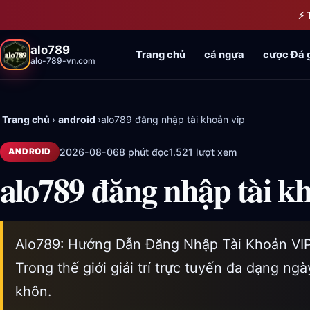
Bỏ qua đến nội dung chính
⚡ 
alo789
Trang chủ
cá ngựa
cược Đá 
alo-789-vn.com
Trang chủ
›
android
›
alo789 đăng nhập tài khoản vip
2026-08-06
8 phút đọc
1.521 lượt xem
ANDROID
alo789 đăng nhập tài k
Alo789: Hướng Dẫn Đăng Nhập Tài Khoản VIP
Trong thế giới giải trí trực tuyến đa dạng ng
khôn.