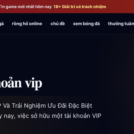
Tin game mới nhất hôm nay
18+ Giải trí có trách nhiệm
gà
rồng hổ online
chủ đề
xem bóng đá
thưởng tuầ
hoản vip
 Và Trải Nghiệm Ưu Đãi Đặc Biệt
ày nay, việc sở hữu một tài khoản VIP