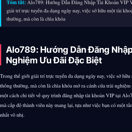
Tóm tắt:
Alo789: Hướng Dẫn Đăng Nhập Tài Khoản VIP Và 
giải trí trực tuyến đa dạng ngày nay, việc sở hữu một tài k
thường, mà còn là chìa khóa
Alo789: Hướng Dẫn Đăng Nhập 
Nghiệm Ưu Đãi Đặc Biệt
Trong thế giới giải trí trực tuyến đa dạng ngày nay, việc sở hữ
thông thường, mà còn là chìa khóa mở ra cánh cửa trải nghiệm
một cách chi tiết về quy trình đăng nhập tài khoản VIP tại A
mà cấp độ thành viên này mang lại, tựa như việc bạn có một t
nhất vô nhị.