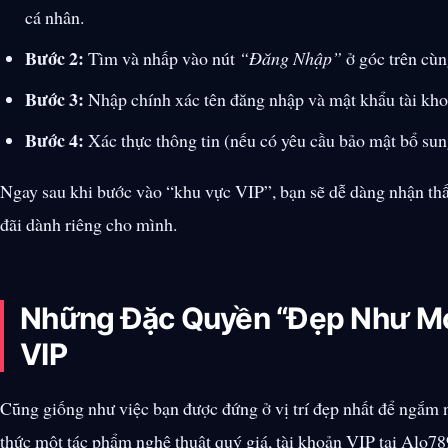
cá nhân.
Bước 2:
Tìm và nhấp vào nút
“Đăng Nhập”
ở góc trên cùn
Bước 3:
Nhập chính xác tên đăng nhập và mật khẩu tài kho
Bước 4:
Xác thực thông tin (nếu có yêu cầu bảo mật bổ sun
Ngay sau khi bước vào “khu vực VIP”, bạn sẽ dễ dàng nhận thấy
đãi dành riêng cho mình.
Những Đặc Quyền “Đẹp Như Mơ
VIP
Cũng giống như việc bạn được đứng ở vị trí đẹp nhất để ngắm
thức một tác phẩm nghệ thuật quý giá, tài khoản VIP tại Alo7