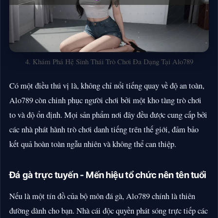
4. Khám Phá Hệ Sinh Thái Trò Chơi Đa Dạng Tại Alo789
Có một điều thú vị là, không chỉ nổi tiếng quay về độ an toàn,
Alo789 còn chinh phục người chơi bởi một kho tàng trò chơi
to và độ ổn định. Mọi sản phẩm nơi đây đều được cung cấp bởi
các nhà phát hành trò chơi danh tiếng trên thế giới, đảm bảo
kết quả hoàn toàn ngẫu nhiên và không thể can thiệp.
Đá gà trực tuyến - Mến hiệu tổ chức nên tên tuổi
Nếu là một tín đồ của bộ môn đá gà, Alo789 chính là thiên
đường dành cho bạn. Nhà cái độc quyền phát sóng trực tiếp các