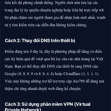
liên kết dự phòng chính thống. Người chơi nên lưu lại các
trang đại lý ủy quyền chuyên nghiệp hoặc liên hệ trực tiếp với
bộ phận chăm sóc người tham gia để nhận link mới nhất, tránh
tự ý tìm kiếm trên các diễn đàn không kiểm chứng.
Cách 2: Thay đổi DNS trên thiết bị
Điểm đáng nói ở đây là, đây là phương pháp dễ dàng có điều
cực kỳ hiệu quả để vượt qua bộ lọc của các nhà mạng tại Việt
Nam. Bạn có thể thay đổi DNS của thiết bị sang DNS của
Google (8. 8. 8. 8 và 8. 8. 4. 4) hoặc Cloudflare (1. 1. 1. 1).
Việc này không những trợ hỗ trợ truy cập Alo789 dễ dàng mà
thậm chí tăng nhanh duyệt web đáng kể chuyện.
Cách 3: Sử dụng phần mềm VPN (Virtual
Private Network)