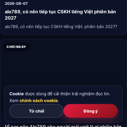
2026-08-07
alo789, có nên tiếp tục CSKH tiếng Việt phiên bản
2027
alo789, có nên tiếp tục CSKH tiếng Việt: phiên bản 2027?
CHƠI NGAY
Cookie
được dùng để cải thiện trải nghiệm đọc tin.
Xem
chính sách cookie
.
Từ chối
Đồng ý
2026-08-07
VÌ sao nên Alo789 cho người mới unit là gì phiên bản