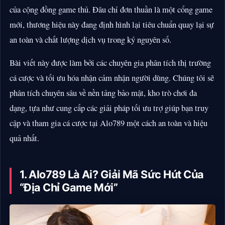
của cộng đồng game thủ. Đâu chỉ đơn thuần là một cổng game
mới, thương hiệu này đang định hình lại tiêu chuẩn quay lại sự
an toàn và chất lượng dịch vụ trong kỷ nguyên số.
Bài viết này được làm bởi các chuyên gia phân tích thị trường
cá cược và tối ưu hóa nhận cảm nhận người dùng. Chúng tôi sẽ
phân tích chuyên sâu về nền tảng bảo mật, kho trò chơi đa
dạng, tựa như cung cấp các giải pháp tối ưu trợ giúp bạn truy
cập và tham gia cá cược tại Alo789 một cách an toàn và hiệu
quả nhất.
1. Alo789 Là Ai? Giải Mã Sức Hút Của
“Địa Chỉ Game Mới”