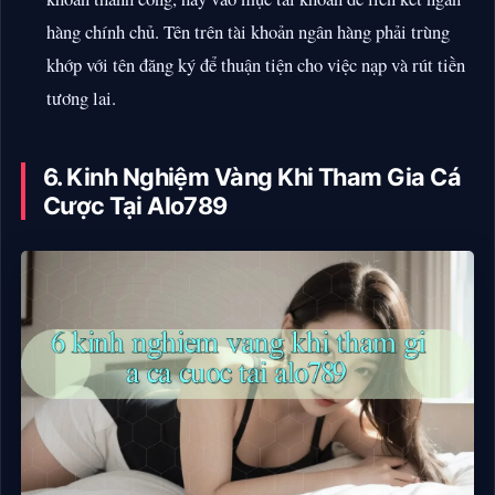
hàng chính chủ. Tên trên tài khoản ngân hàng phải trùng
khớp với tên đăng ký để thuận tiện cho việc nạp và rút tiền
tương lai.
6. Kinh Nghiệm Vàng Khi Tham Gia Cá
Cược Tại Alo789