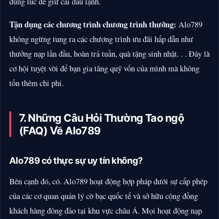
đúng lúc để giữ cái đầu lạnh.
Tận dụng các chương trình chương trình thưởng:
Alo789
không ngừng tung ra các chương trình ưu đãi hấp dẫn như
thưởng nạp lần đầu, hoàn trả tuần, quà tặng sinh nhật. . . Đây là
cơ hội tuyệt vời để bạn gia tăng quỹ vốn của mình mà không
tốn thêm chi phí.
7. Những Câu Hỏi Thường Tao ngộ
(FAQ) Về Alo789
Alo789 có thực sự uy tín không?
Bên cạnh đó, có. Alo789 hoạt động hợp pháp dưới sự cấp phép
của các cơ quan quản lý cờ bạc quốc tế và sở hữu cộng đồng
khách hàng đông đảo tại khu vực châu Á. Mọi hoạt động nạp