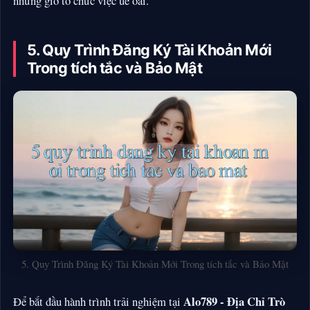
những giờ tổ chức việc uể oải.
5. Quy Trình Đăng Ký Tài Khoản Mới
Trong tích tắc và Bảo Mật
5. Quy Trình Đăng Ký Tài Khoản Mới Trong tích tắc và Bảo Mật
Alo789 - Địa Chỉ Trò
Để bắt đầu hành trình trải nghiệm tại