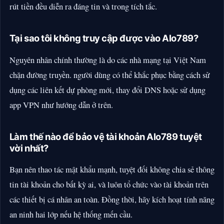
rút tiền đều diễn ra đáng tin và trong tích tắc.
Tại sao tôi không truy cập được vào Alo789?
Nguyên nhân chính thường là do các nhà mạng tại Việt Nam
chặn đường truyền. người dùng có thể khắc phục bằng cách sử
dụng các liên kết dự phòng mới, thay đổi DNS hoặc sử dụng
app VPN như hướng dẫn ở trên.
Làm thế nào để bảo vệ tài khoản Alo789 tuyệt
vời nhất?
Bạn nên thao tác mật khẩu mạnh, tuyệt đối không chia sẻ thông
tin tài khoản cho bất kỳ ai, và luôn tổ chức vào tài khoản trên
các thiết bị cá nhân an toàn. Đồng thời, hãy kích hoạt tính năng
an ninh hai lớp nếu hệ thống mến cầu.