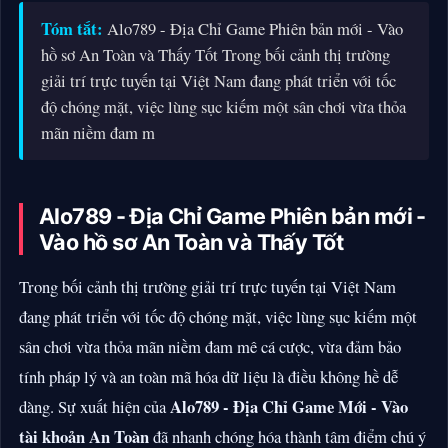
Tóm tắt:
Alo789 - Địa Chỉ Game Phiên bản mới - Vào
hồ sơ An Toàn và Thấy Tốt Trong bối cảnh thị trường
giải trí trực tuyến tại Việt Nam đang phát triển với tốc
độ chóng mặt, việc lùng sục kiếm một sân chơi vừa thỏa
mãn niềm đam m
Alo789 - Địa Chỉ Game Phiên bản mới -
Vào hồ sơ An Toàn và Thấy Tốt
Trong bối cảnh thị trường giải trí trực tuyến tại Việt Nam
đang phát triển với tốc độ chóng mặt, việc lùng sục kiếm một
sân chơi vừa thỏa mãn niềm đam mê cá cược, vừa đảm bảo
tính pháp lý và an toàn mã hóa dữ liệu là điều không hề dễ
Alo789 - Địa Chỉ Game Mới - Vào
dàng. Sự xuất hiện của
tài khoản An Toàn
đã nhanh chóng hóa thành tâm điểm chú ý