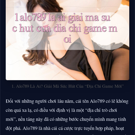
1. Alo789 Là Ai? Giải Mã Sức Hút Của “Địa Chỉ Game Mới”
Đối với những người chơi lâu năm, cái tên Alo789 có lẽ không
còn quá xa lạ, có điều với định vị là một “địa chỉ trò chơi
mới”, nền tảng này đã có những bước chuyển mình mang tính
đột phá. Alo789 là nhà cái cá cược trực tuyến hợp pháp, hoạt