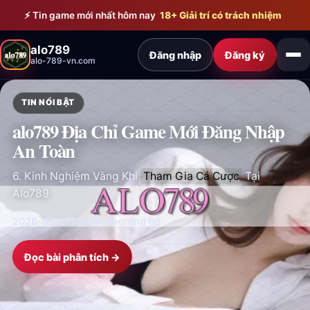
Bỏ qua đến nội dung chính
⚡ Tin game mới nhất hôm nay
18+ Giải trí có trách nhiệm
alo789
Đăng nhập
Đăng ký
alo-789-vn.com
TIN NỔI BẬT
alo789 Địa Chỉ Game Mới Đăng Nhập
An Toàn
6. Kinh Nghiệm Vàng Khi
Tham Gia Cá Cược
Tại
Alo789
2026-08-07
8 phút đọc
rồng hổ
Đọc bài phân tích →