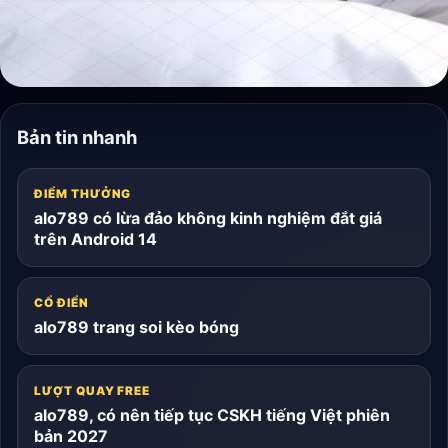
Bản tin nhanh
ĐIỂM THƯỞNG
alo789 có lừa đảo không kinh nghiệm đắt giá
trên Android 14
CỔ ĐIỂN
alo789 trang soi kèo bóng
LƯỢT QUAY FREE
alo789, có nên tiếp tục CSKH tiếng Việt phiên
bản 2027