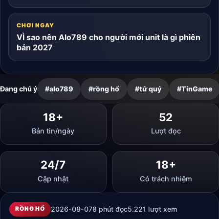
CHƠI NGAY
VÌ sao nên Alo789 cho người mới unit là gì phiên
bản 2027
Đang chú ý
#alo789
#rồng hổ
#tứ quý
#TinGame
Thống kê nhanh
18+
52
Bản tin/ngày
Lượt đọc
24/7
18+
Cập nhật
Có trách nhiệm
2026-08-07
8 phút đọc
5.221 lượt xem
RỒNG HỔ