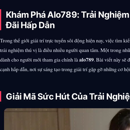
Khám Phá Alo789: Trải Nghiệm G
Đãi Hấp Dẫn
Trong thế giới giải trí trực tuyến sôi động hiện nay, việc tìm 
trải nghiệm thú vị là điều nhiều người quan tâm. Một trong nhữ
alo789
dành cho người mới tham gia chính là
. Bài viết này sẽ
cạnh hấp dẫn, nơi sự sáng tạo trong giải trí gặp gỡ những cơ hộ
Giải Mã Sức Hút Của Trải Nghi