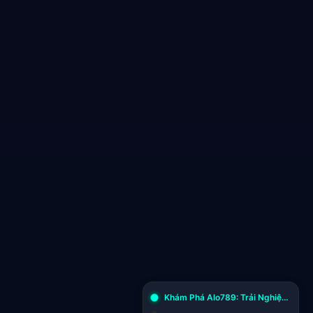
Khám Phá Alo789: Trải Nghiệm Giải Trí Đỉnh Cao Với Ưu Đãi Hấp Dẫn