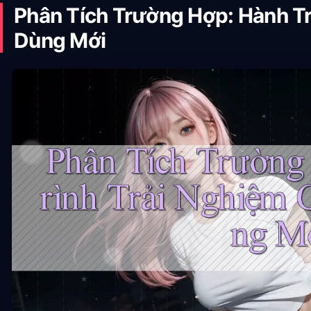
Phân Tích Trường Hợp: Hành Tr
Dùng Mới