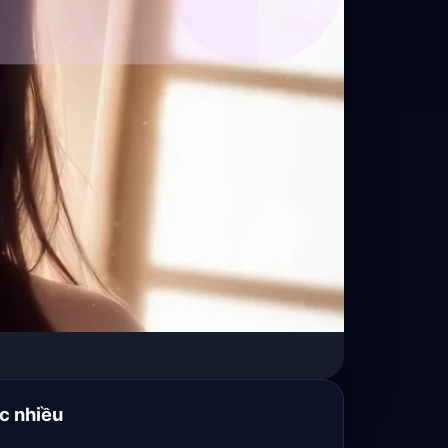
c nhiều