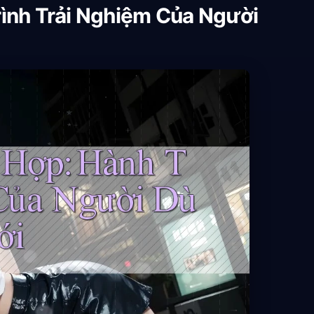
ình Trải Nghiệm Của Người