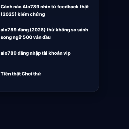
Cách nào Alo789 nhìn từ feedback thật
(2025) kiểm chứng
alo789 đáng (2026) thử không so sánh
song ngữ 500 ván đầu
alo789 đăng nhập tài khoản vip
Tiền thật Chơi thử