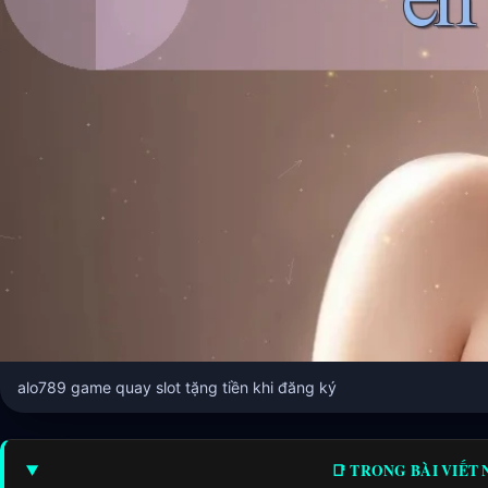
alo789 game quay slot tặng tiền khi đăng ký
📑 TRONG BÀI VIẾT