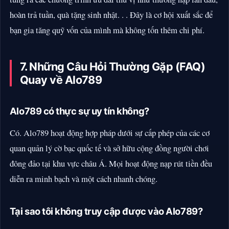
hoàn trả tuần, quà tặng sinh nhật. . . Đây là cơ hội xuất sắc để
bạn gia tăng quỹ vốn của mình mà không tốn thêm chi phí.
7. Những Câu Hỏi Thường Gặp (FAQ)
Quay về Alo789
Alo789 có thực sự uy tín không?
Có. Alo789 hoạt động hợp pháp dưới sự cấp phép của các cơ
quan quản lý cờ bạc quốc tế và sở hữu cộng đồng người chơi
đông đảo tại khu vực châu Á. Mọi hoạt động nạp rút tiền đều
diễn ra minh bạch và một cách nhanh chóng.
Tại sao tôi không truy cập được vào Alo789?