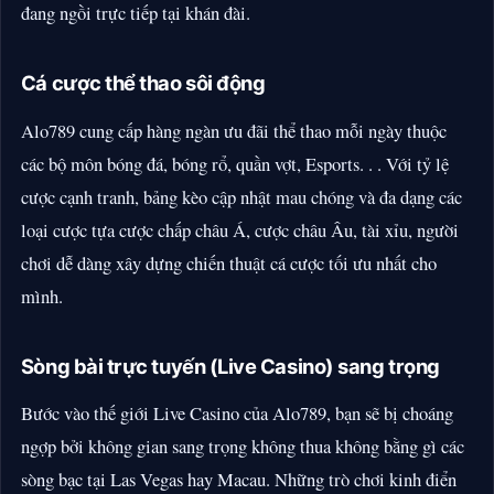
đang ngồi trực tiếp tại khán đài.
Cá cược thể thao sôi động
Alo789 cung cấp hàng ngàn ưu đãi thể thao mỗi ngày thuộc
các bộ môn bóng đá, bóng rổ, quần vợt, Esports. . . Với tỷ lệ
cược cạnh tranh, bảng kèo cập nhật mau chóng và đa dạng các
loại cược tựa cược chấp châu Á, cược châu Âu, tài xỉu, người
chơi dễ dàng xây dựng chiến thuật cá cược tối ưu nhất cho
mình.
Sòng bài trực tuyến (Live Casino) sang trọng
Bước vào thế giới Live Casino của Alo789, bạn sẽ bị choáng
ngợp bởi không gian sang trọng không thua không bằng gì các
sòng bạc tại Las Vegas hay Macau. Những trò chơi kinh điển