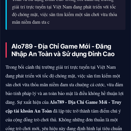
giải trí trực tuyến tại Việt Nam đang phát triển với tốc
độ chóng mặt, việc săn tìm kiếm một sân chơi vừa thỏa
mãn niềm đam ưa c
Alo789 - Địa Chỉ Game Mới - Đăng
Nhập An Toàn và Sử dụng Đỉnh Cao
Trong bối cảnh thị trường giải trí trực tuyến tại Việt Nam
đang phát triển với tốc độ chóng mặt, việc săn tìm kiếm một
sân chơi vừa thỏa mãn niềm đam ưa chuộng cá cược, vừa đảm
bảo tính pháp lý và an toàn bảo mật là điều không hề thuận lợi
Alo789 - Địa Chỉ Game Mới - Truy
dàng. Sự xuất hiện của
cập tài khoản An Toàn
đã lập tức trở thành tâm điểm chú ý
của cộng đồng trò chơi thủ. Không những đơn thuần là một
cổng trò chơi mới, yêu hiệu này đang định hình lại tiêu chuẩn