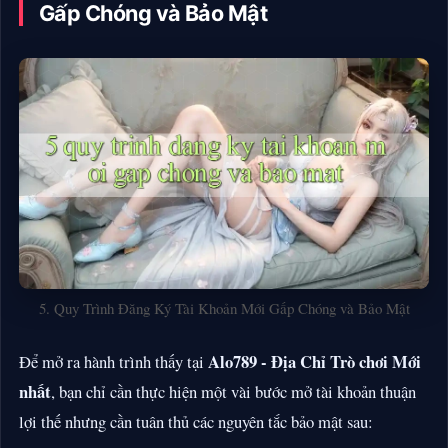
Gấp Chóng và Bảo Mật
5. Quy Trình Đăng Ký Tài Khoản Mới Gấp Chóng và Bảo Mật
Alo789 - Địa Chỉ Trò chơi Mới
Để mở ra hành trình thấy tại
nhất
, bạn chỉ cần thực hiện một vài bước mở tài khoản thuận
lợi thế nhưng cần tuân thủ các nguyên tắc bảo mật sau: