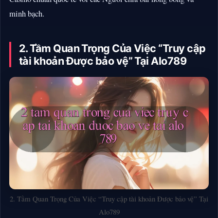
minh bạch.
2. Tầm Quan Trọng Của Việc “Truy cập
tài khoản Được bảo vệ” Tại Alo789
2. Tầm Quan Trọng Của Việc “Truy cập tài khoản Được bảo vệ” Tại
Alo789