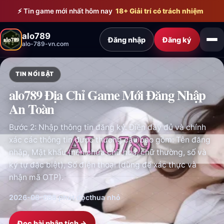
Bỏ qua đến nội dung chính
⚡ Tin game mới nhất hôm nay
18+ Giải trí có trách nhiệm
alo789
Đăng nhập
Đăng ký
alo-789-vn.com
TIN NỔI BẬT
alo789 Địa Chỉ Game Mới Đăng Nhập
An Toàn
Bước 2: Nhập thông tin đăng ký. Điền đầy đủ và chính
xác các thông tin được thương cầu bao gồm: Tên đăng
nhập, Mật khẩu (nên chứa chữ hoa, chữ thường, số và
ký tự đặc biệt), Số điện thoại (dùng để xác thực và
nhận mã OTP).
2026-08-08
8 phút đọc
thua nhỏ
Đọc bài phân tích →