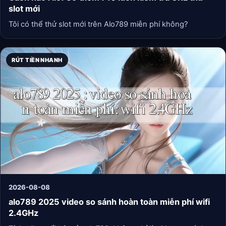
slot mới
Tôi có thể thử slot mới trên Alo789 miễn phí không?
RÚT TIỀN NHANH
2026-08-08
alo789 2025 video so sánh hoàn toàn miễn phí wifi
2.4GHz