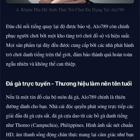
4. Khám Phá Hệ Sinh Thái Trò Chơi Đa Dạng Tại Alo789
Đâu chỉ nổi tiếng quay lại độ được bảo vệ, Alo789 còn chinh
phục người chơi bởi một kho tàng trò chơi đồ sộ và hiệu suất.
Mọi sản phẩm tại đây đều được cung cấp bởi các nhà phát hành
trò chơi danh tiếng trên thế giới, đảm bảo thành quả hoàn toàn
ngẫu nhiên và không thể can thiệp.
Đá gà trực tuyến - Thương hiệu làm nên tên tuổi
Nếu là một tín đồ của bộ môn đá gà, Alo789 chính là thiên
đường dành cho bạn. Nhà cái độc quyền phát sóng trực tiếp các
giải đấu đá gà cựa sắt, đá gà cựa dao từ các bồ gà danh tiếng
như Thomo (Campuchia), Philippines. Hình ảnh sắc nét chuẩn
HD, âm thanh sống động chân thực mang lại cảm giác như bạn