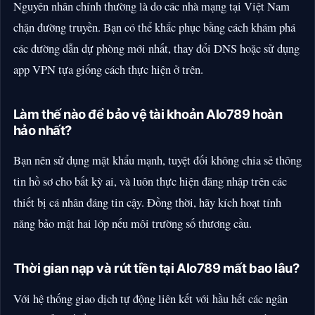
Nguyên nhân chính thường là do các nhà mạng tại Việt Nam
chặn đường truyền. Bạn có thể khắc phục bằng cách khám phá
các đường dẫn dự phòng mới nhất, thay đổi DNS hoặc sử dụng
app VPN tựa giống cách thực hiện ở trên.
Làm thế nào để bảo vệ tài khoản Alo789 hoàn
hảo nhất?
Bạn nên sử dụng mật khẩu mạnh, tuyệt đối không chia sẻ thông
tin hồ sơ cho bất kỳ ai, và luôn thực hiện đăng nhập trên các
thiết bị cá nhân đáng tin cậy. Đồng thời, hãy kích hoạt tính
năng bảo mật hai lớp nếu môi trường số thương cầu.
Thời gian nạp và rút tiền tại Alo789 mất bao lâu?
Với hệ thống giao dịch tự động liên kết với hầu hết các ngân