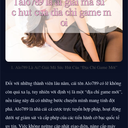
1. Alo789 Là Ai? Giải Mã Sức Hút Của “Địa Chỉ Game Mới”
Đối với những thành viên lâu năm, cái tên Alo789 có lẽ không
còn quá xa lạ, tuy nhiên với định vị là một “địa chỉ game mới”,
nền tảng này đã có những bước chuyển mình mang tính đột
phá. Alo789 là nhà cái cá cược trực tuyến hợp pháp, hoạt động
dưới sự giám sát và cấp phép của các tiến hành cờ bạc quốc tế
uy tín. Việc không ngừng cập nhật giao diện, nâng cấp máy