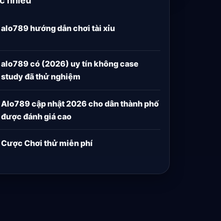
alo789 hướng dẫn chơi tài xỉu
alo789 có (2026) uy tín không case
study đã thử nghiệm
Alo789 cập nhật 2026 cho dân thành phố
được đánh giá cao
Cược Chơi thử miễn phí