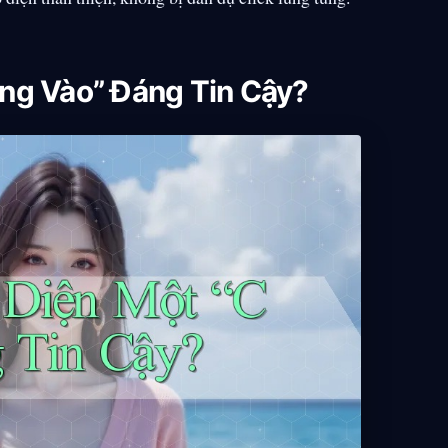
ng Vào” Đáng Tin Cậy?